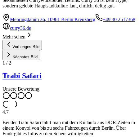
bekanntesten Currywurstbuden Berlins. Curry 36 ist kein Hype,
sondern gelebte Hauptstadtkultur: laut, ehrlich, deftig gut.
Mehringdamm 36, 10961 Berlin Kreuzberg
+49 30 2517368
curry36.de
Mehr sehen
Vorheriges Bild
Nächstes Bild
1
/
2
Trabi Safari
Unsere Bewertung
4.7
Bei der Trabi Safari fährt man mit dem Kultauto aus DDR-Zeiten in
einem Konvoi von bis zu sechs Fahrzeugen durch Berlin. Über
Funk gibt es Infos zu den Sehenswürdigkeiten.