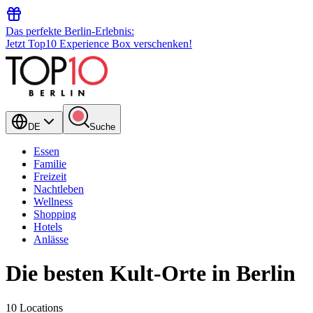
Das perfekte Berlin-Erlebnis:
Jetzt Top10 Experience Box verschenken!
DE
Suche
Essen
Familie
Freizeit
Nachtleben
Wellness
Shopping
Hotels
Anlässe
Die besten Kult-Orte in Berlin
10 Locations