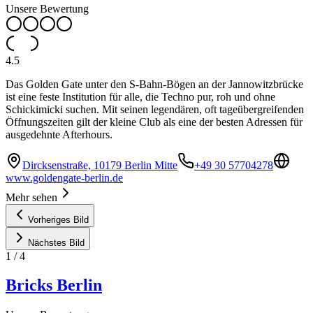
Unsere Bewertung
4.5
Das Golden Gate unter den S-Bahn-Bögen an der Jannowitzbrücke
ist eine feste Institution für alle, die Techno pur, roh und ohne
Schickimicki suchen. Mit seinen legendären, oft tageübergreifenden
Öffnungszeiten gilt der kleine Club als eine der besten Adressen für
ausgedehnte Afterhours.
Dircksenstraße, 10179 Berlin Mitte
+49 30 57704278
www.goldengate-berlin.de
Mehr sehen
Vorheriges Bild
Nächstes Bild
1
/
4
Bricks Berlin