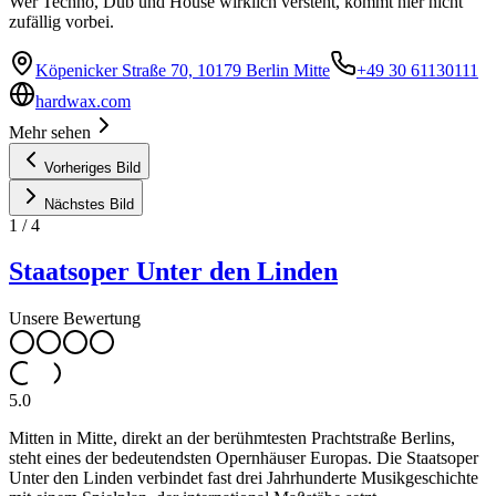
Wer Techno, Dub und House wirklich versteht, kommt hier nicht
zufällig vorbei.
Köpenicker Straße 70, 10179 Berlin Mitte
+49 30 61130111
hardwax.com
Mehr sehen
Vorheriges Bild
Nächstes Bild
1
/
4
Staatsoper Unter den Linden
Unsere Bewertung
5.0
Mitten in Mitte, direkt an der berühmtesten Prachtstraße Berlins,
steht eines der bedeutendsten Opernhäuser Europas. Die Staatsoper
Unter den Linden verbindet fast drei Jahrhunderte Musikgeschichte