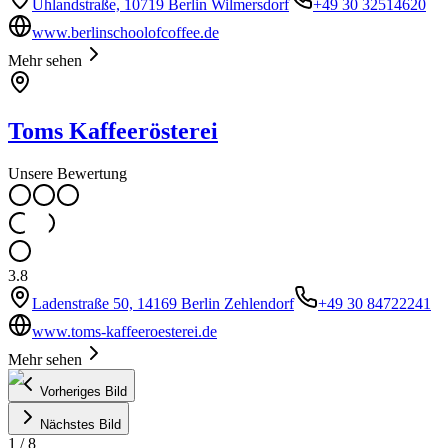
Uhlandstraße, 10719 Berlin Wilmersdorf
+49 30 32514620
www.berlinschoolofcoffee.de
Mehr sehen
Toms Kaffeerösterei
Unsere Bewertung
3.8
Ladenstraße 50, 14169 Berlin Zehlendorf
+49 30 84722241
www.toms-kaffeeroesterei.de
Mehr sehen
Vorheriges Bild
Nächstes Bild
1
/
8