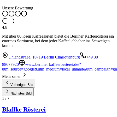
Unsere Bewertung
4.8
Mit über 80 losen Kaffeesorten bietet die Berliner Kaffeerösterei ein
enormes Sortiment, bei dem jeder Kaffeeliebhaber ins Schwelgen
kommt.
Uhlandstraße, 10719 Berlin Charlottenburg
+49 30
88677920
www.berliner-kaffeeroesterei.de/?
utm_source=google&utm_medium=local_uhland&utm_campaign=g
Mehr sehen
Vorheriges Bild
Nächstes Bild
1
/
7
Blaffke Rösterei