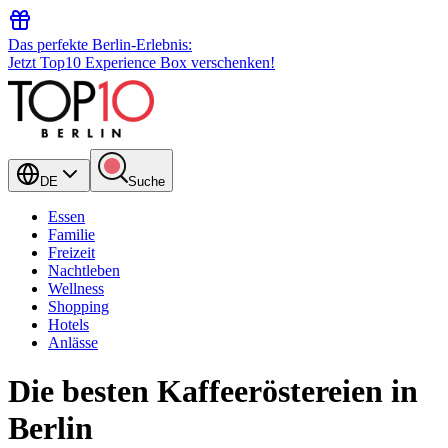
Das perfekte Berlin-Erlebnis:
Jetzt Top10 Experience Box verschenken!
DE
Suche
Essen
Familie
Freizeit
Nachtleben
Wellness
Shopping
Hotels
Anlässe
Die besten Kaffeeröstereien in
Berlin