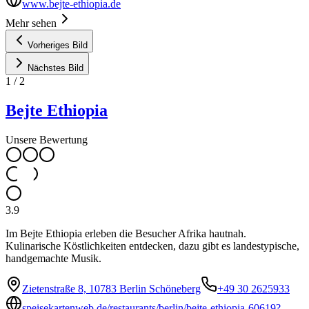
www.bejte-ethiopia.de
Mehr sehen
Vorheriges Bild
Nächstes Bild
1
/
2
Bejte Ethiopia
Unsere Bewertung
3.9
Im Bejte Ethiopia erleben die Besucher Afrika hautnah.
Kulinarische Köstlichkeiten entdecken, dazu gibt es landestypische,
handgemachte Musik.
Zietenstraße 8, 10783 Berlin Schöneberg
+49 30 2625933
speisekartenweb.de/restaurants/berlin/bejte-ethiopia-60619?