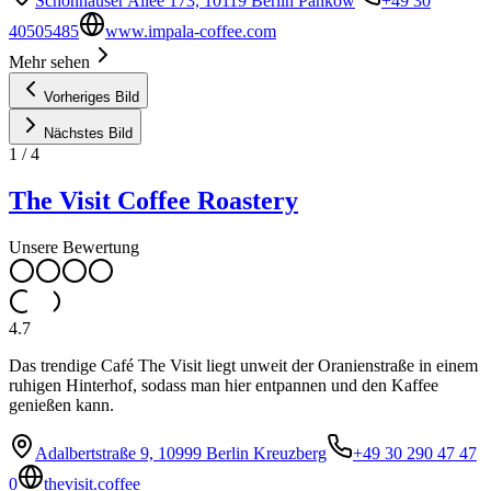
Schönhauser Allee 173, 10119 Berlin Pankow
+49 30
40505485
www.impala-coffee.com
Mehr sehen
Vorheriges Bild
Nächstes Bild
1
/
4
The Visit Coffee Roastery
Unsere Bewertung
4.7
Das trendige Café The Visit liegt unweit der Oranienstraße in einem
ruhigen Hinterhof, sodass man hier entpannen und den Kaffee
genießen kann.
Adalbertstraße 9, 10999 Berlin Kreuzberg
+49 30 290 47 47
0
thevisit.coffee