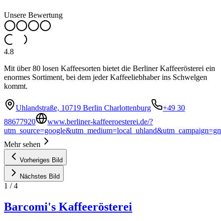
Unsere Bewertung
4.8
Mit über 80 losen Kaffeesorten bietet die Berliner Kaffeerösterei ein
enormes Sortiment, bei dem jeder Kaffeeliebhaber ins Schwelgen
kommt.
Uhlandstraße, 10719 Berlin Charlottenburg
+49 30
88677920
www.berliner-kaffeeroesterei.de/?
utm_source=google&utm_medium=local_uhland&utm_campaign=g
Mehr sehen
Vorheriges Bild
Nächstes Bild
1
/
4
Barcomi's Kaffeerösterei