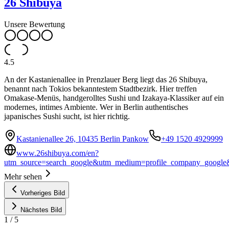
26 Shibuya
Unsere Bewertung
4.5
An der Kastanienallee in Prenzlauer Berg liegt das 26 Shibuya,
benannt nach Tokios bekanntestem Stadtbezirk. Hier treffen
Omakase-Menüs, handgerolltes Sushi und Izakaya-Klassiker auf ein
modernes, intimes Ambiente. Wer in Berlin authentisches
japanisches Sushi sucht, ist hier richtig.
Kastanienallee 26, 10435 Berlin Pankow
+49 1520 4929999
www.26shibuya.com/en?
utm_source=search_google&utm_medium=profile_company_google
Mehr sehen
Vorheriges Bild
Nächstes Bild
1
/
5