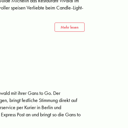
 Guide Michelin das Restaurant Vivaldi im
oller speisen Verliebte beim Candle-Light-
Mehr lesen
wald mit ihrer Gans to Go. Der
en, bringt festliche Stimmung direkt auf
service per Kurier in Berlin und
xpress Post an und bringt so die Gans to