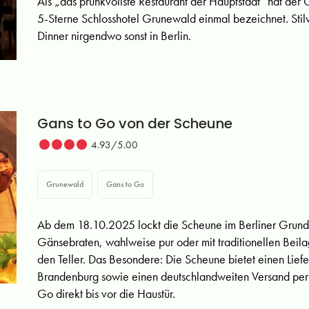
Als „das prunkvollste Restaurant der Hauptstadt“ hat der
5-Sterne Schlosshotel Grunewald einmal bezeichnet. Stilv
Dinner nirgendwo sonst in Berlin.
Gans to Go von der Scheune
4.93/5.00
Grunewald
Gans to Go
Ab dem 18.10.2025 lockt die Scheune im Berliner Grund
Gänsebraten, wahlweise pur oder mit traditionellen Beilag
den Teller. Das Besondere: Die Scheune bietet einen Liefer
Brandenburg sowie einen deutschlandweiten Versand per E
Go direkt bis vor die Haustür.