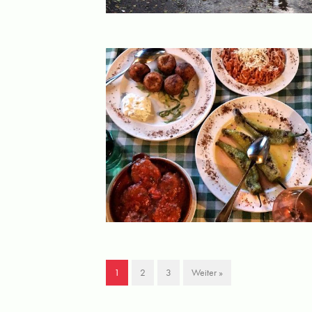
1
2
3
Weiter »