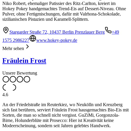
Niko Robert, ehemaliger Patissier des Ritz-Carlton, kreiert im
Hokey Pokey handgemachtes Trend-Eis auf Dessert-Niveau. Ohne
Pulver, ohne Fertigmischungen, dafür mit Valrhona-Schokolade,
sizilianischen Pistazien und Karamell-Splittern.
Stargarder Straße 72, 10437 Berlin Prenzlauer Berg
+49
1575 2986227
www.hokey-pokey.de
Mehr sehen
Fräulein Frost
Unsere Bewertung
4.6
An der Friedelstraße im Reuterkiez, wo Neukölln und Kreuzberg
sich fast berühren, serviert Fräulein Frost hausgemachtes Bio-Eis mit
Sorten, die man so schnell nicht vergisst. GuZiMi, Gorgonzola-
Birne, Holunderblüte mit Prosecco: Hier ist Kreativität keine
Modeerscheinung, sondern seit Jahren gelebtes Handwerk.