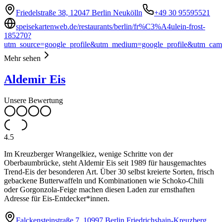
Friedelstraße 38, 12047 Berlin Neukölln
+49 30 95595521
speisekartenweb.de/restaurants/berlin/fr%C3%A4ulein-frost-
185270?
utm_source=google_profile&utm_medium=google_profile&utm_cam
Mehr sehen
Aldemir Eis
Unsere Bewertung
4.5
Im Kreuzberger Wrangelkiez, wenige Schritte von der
Oberbaumbrücke, steht Aldemir Eis seit 1989 für hausgemachtes
Trend-Eis der besonderen Art. Über 30 selbst kreierte Sorten, frisch
gebackene Butterwaffeln und Kombinationen wie Schoko-Chili
oder Gorgonzola-Feige machen diesen Laden zur ernsthaften
Adresse für Eis-Entdecker*innen.
Falckensteinstraße 7, 10997 Berlin Friedrichshain-Kreuzberg