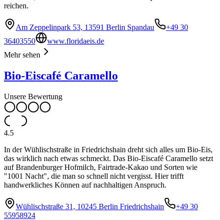
reichen.
Am Zeppelinpark 53, 13591 Berlin Spandau
+49 30
36403550
www.floridaeis.de
Mehr sehen
Bio-Eiscafé Caramello
Unsere Bewertung
4.5
In der Wühlischstraße in Friedrichshain dreht sich alles um Bio-Eis,
das wirklich nach etwas schmeckt. Das Bio-Eiscafé Caramello setzt
auf Brandenburger Hofmilch, Fairtrade-Kakao und Sorten wie
"1001 Nacht", die man so schnell nicht vergisst. Hier trifft
handwerkliches Können auf nachhaltigen Anspruch.
Wühlischstraße 31, 10245 Berlin Friedrichshain
+49 30
55958924