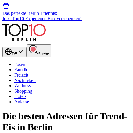
Das perfekte Berlin-Erlebnis:
Jetzt Top10 Experience Box verschenken!
DE
Suche
Essen
Familie
Freizeit
Nachtleben
Wellness
Shopping
Hotels
Anlässe
Die besten Adressen für Trend-
Eis in Berlin