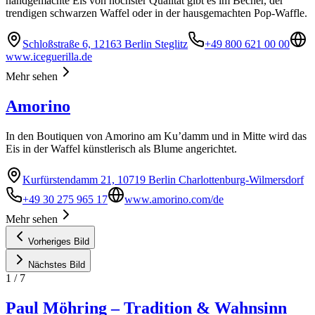
handgemachte Eis von höchster Qualität gibt es im Becher, der
trendigen schwarzen Waffel oder in der hausgemachten Pop-Waffle.
Schloßstraße 6, 12163 Berlin Steglitz
+49 800 621 00 00
www.iceguerilla.de
Mehr sehen
Amorino
In den Boutiquen von Amorino am Ku’damm und in Mitte wird das
Eis in der Waffel künstlerisch als Blume angerichtet.
Kurfürstendamm 21, 10719 Berlin Charlottenburg-Wilmersdorf
+49 30 275 965 17
www.amorino.com/de
Mehr sehen
Vorheriges Bild
Nächstes Bild
1
/
7
Paul Möhring – Tradition & Wahnsinn