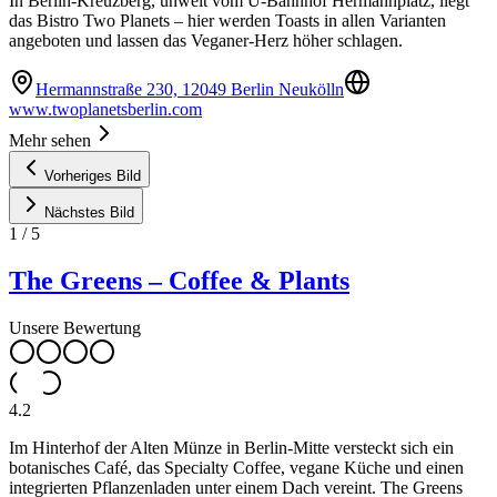
In Berlin-Kreuzberg, unweit vom U-Bahnhof Hermannplatz, liegt
das Bistro Two Planets – hier werden Toasts in allen Varianten
angeboten und lassen das Veganer-Herz höher schlagen.
Hermannstraße 230, 12049 Berlin Neukölln
www.twoplanetsberlin.com
Mehr sehen
Vorheriges Bild
Nächstes Bild
1
/
5
The Greens – Coffee & Plants
Unsere Bewertung
4.2
Im Hinterhof der Alten Münze in Berlin-Mitte versteckt sich ein
botanisches Café, das Specialty Coffee, vegane Küche und einen
integrierten Pflanzenladen unter einem Dach vereint. The Greens