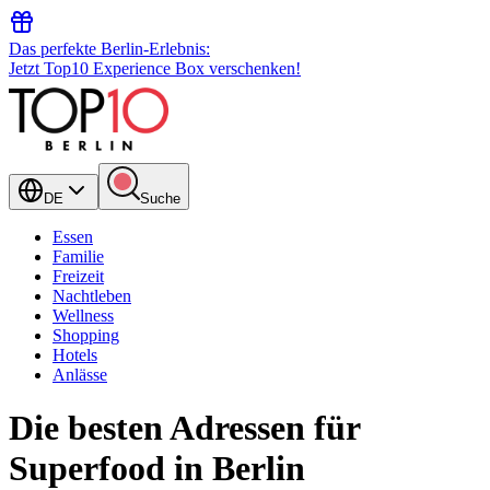
Das perfekte Berlin-Erlebnis:
Jetzt Top10 Experience Box verschenken!
DE
Suche
Essen
Familie
Freizeit
Nachtleben
Wellness
Shopping
Hotels
Anlässe
Die besten Adressen für
Superfood in Berlin