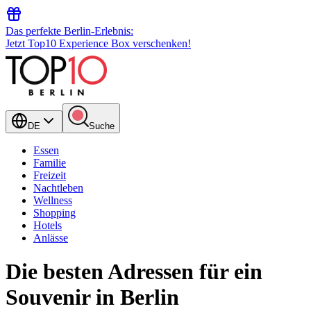
Das perfekte Berlin-Erlebnis:
Jetzt Top10 Experience Box verschenken!
DE
Suche
Essen
Familie
Freizeit
Nachtleben
Wellness
Shopping
Hotels
Anlässe
Die besten Adressen für ein
Souvenir in Berlin