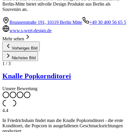
Berlin-Mitte bietet stilvolle Design Produkte aus Berlin als
Souvenirs an.
Brunnenstraße 191, 10119 Berlin Mitte
+49 30 400 56 65 5
www.s-wert-design.de
Mehr sehen
Vorheriges Bild
Nächstes Bild
1
/
3
Knalle Popkornditorei
Unsere Bewertung
4.4
In Friedrichshain findet man die Knalle Popkornditorei - die erste
Konditorei, die Popcorn in ausgefallenen Geschmacksrichtungen
produziert.