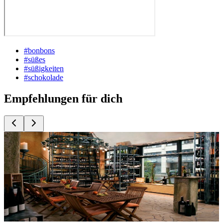
#
bonbons
#
süßes
#
süßigkeiten
#
schokolade
Empfehlungen für dich
Top
10
24 Stunden Läden, Bars und Restaurants
Top
10
Exotische Gewürze und Zutaten
Top
10
Food Outlets
Top
10
Teeläden und Teefachgeschäfte
Top
10
Weinhandlungen