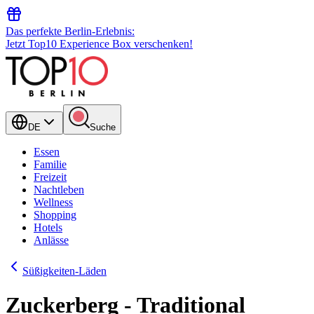
Das perfekte Berlin-Erlebnis:
Jetzt Top10 Experience Box verschenken!
DE
Suche
Essen
Familie
Freizeit
Nachtleben
Wellness
Shopping
Hotels
Anlässe
Süßigkeiten-Läden
Zuckerberg - Traditional