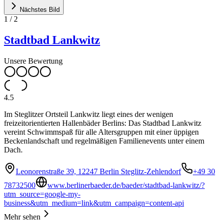
Nächstes Bild
1
/
2
Stadtbad Lankwitz
Unsere Bewertung
4.5
Im Steglitzer Ortsteil Lankwitz liegt eines der wenigen
freizeitorientierten Hallenbäder Berlins: Das Stadtbad Lankwitz
vereint Schwimmspaß für alle Altersgruppen mit einer üppigen
Beckenlandschaft und regelmäßigen Familienevents unter einem
Dach.
Leonorenstraße 39, 12247 Berlin Steglitz-Zehlendorf
+49 30
78732500
www.berlinerbaeder.de/baeder/stadtbad-lankwitz/?
utm_source=google-my-
business&utm_medium=link&utm_campaign=content-api
Mehr sehen