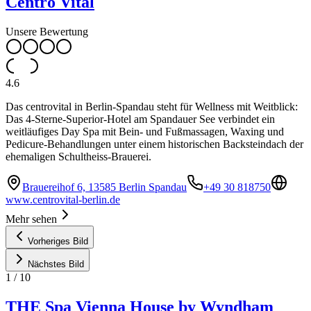
Centro Vital
Unsere Bewertung
4.6
Das centrovital in Berlin-Spandau steht für Wellness mit Weitblick:
Das 4-Sterne-Superior-Hotel am Spandauer See verbindet ein
weitläufiges Day Spa mit Bein- und Fußmassagen, Waxing und
Pedicure-Behandlungen unter einem historischen Backsteindach der
ehemaligen Schultheiss-Brauerei.
Brauereihof 6, 13585 Berlin Spandau
+49 30 818750
www.centrovital-berlin.de
Mehr sehen
Vorheriges Bild
Nächstes Bild
1
/
10
THE Spa Vienna House by Wyndham