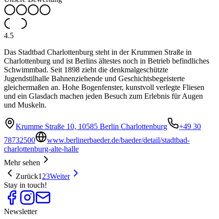
4.5
Das Stadtbad Charlottenburg steht in der Krummen Straße in
Charlottenburg und ist Berlins ältestes noch in Betrieb befindliches
Schwimmbad. Seit 1898 zieht die denkmalgeschützte
Jugendstilhalle Bahnenziehende und Geschichtsbegeisterte
gleichermaßen an. Hohe Bogenfenster, kunstvoll verlegte Fliesen
und ein Glasdach machen jeden Besuch zum Erlebnis für Augen
und Muskeln.
Krumme Straße 10, 10585 Berlin Charlottenburg
+49 30
78732500
www.berlinerbaeder.de/baeder/detail/stadtbad-
charlottenburg-alte-halle
Mehr sehen
Zurück
1
2
3
Weiter
Stay in touch!
Newsletter