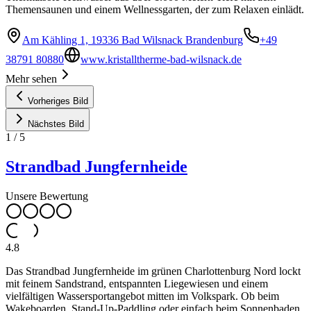
Themensaunen und einem Wellnessgarten, der zum Relaxen einlädt.
Am Kähling 1, 19336 Bad Wilsnack Brandenburg
+49
38791 80880
www.kristalltherme-bad-wilsnack.de
Mehr sehen
Vorheriges Bild
Nächstes Bild
1
/
5
Strandbad Jungfernheide
Unsere Bewertung
4.8
Das Strandbad Jungfernheide im grünen Charlottenburg Nord lockt
mit feinem Sandstrand, entspannten Liegewiesen und einem
vielfältigen Wassersportangebot mitten im Volkspark. Ob beim
Wakeboarden, Stand-Up-Paddling oder einfach beim Sonnenbaden