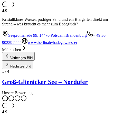
4.9
Kristallklares Wasser, pudriger Sand und ein Biergarten direkt am
Strand – was braucht es mehr zum Badeglück?
Seepromenade 99, 14476 Potsdam Brandenburg
+ 49 30
90229 5555
www.berlin.de/badegewaesser
Mehr sehen
Vorheriges Bild
Nächstes Bild
1
/
4
Groß-Glienicker See – Nordufer
Unsere Bewertung
4.9