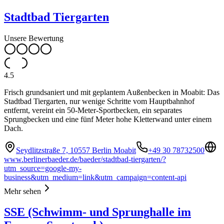
Stadtbad Tiergarten
Unsere Bewertung
4.5
Frisch grundsaniert und mit geplantem Außenbecken in Moabit: Das
Stadtbad Tiergarten, nur wenige Schritte vom Hauptbahnhof
entfernt, vereint ein 50-Meter-Sportbecken, ein separates
Sprungbecken und eine fünf Meter hohe Kletterwand unter einem
Dach.
Seydlitzstraße 7, 10557 Berlin Moabit
+49 30 78732500
www.berlinerbaeder.de/baeder/stadtbad-tiergarten/?
utm_source=google-my-
business&utm_medium=link&utm_campaign=content-api
Mehr sehen
SSE (Schwimm- und Sprunghalle im