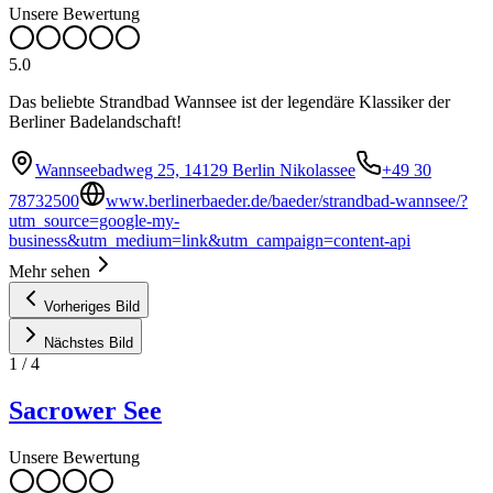
Unsere Bewertung
5.0
Das beliebte Strandbad Wannsee ist der legendäre Klassiker der
Berliner Badelandschaft!
Wannseebadweg 25, 14129 Berlin Nikolassee
+49 30
78732500
www.berlinerbaeder.de/baeder/strandbad-wannsee/?
utm_source=google-my-
business&utm_medium=link&utm_campaign=content-api
Mehr sehen
Vorheriges Bild
Nächstes Bild
1
/
4
Sacrower See
Unsere Bewertung