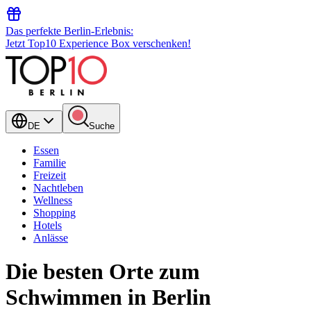
Das perfekte Berlin-Erlebnis:
Jetzt Top10 Experience Box verschenken!
DE
Suche
Essen
Familie
Freizeit
Nachtleben
Wellness
Shopping
Hotels
Anlässe
Die besten Orte zum
Schwimmen in Berlin