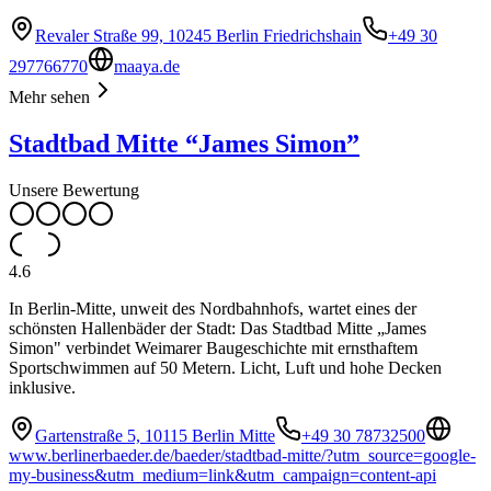
Revaler Straße 99, 10245 Berlin Friedrichshain
+49 30
297766770
maaya.de
Mehr sehen
Stadtbad Mitte “James Simon”
Unsere Bewertung
4.6
In Berlin-Mitte, unweit des Nordbahnhofs, wartet eines der
schönsten Hallenbäder der Stadt: Das Stadtbad Mitte „James
Simon" verbindet Weimarer Baugeschichte mit ernsthaftem
Sportschwimmen auf 50 Metern. Licht, Luft und hohe Decken
inklusive.
Gartenstraße 5, 10115 Berlin Mitte
+49 30 78732500
www.berlinerbaeder.de/baeder/stadtbad-mitte/?utm_source=google-
my-business&utm_medium=link&utm_campaign=content-api