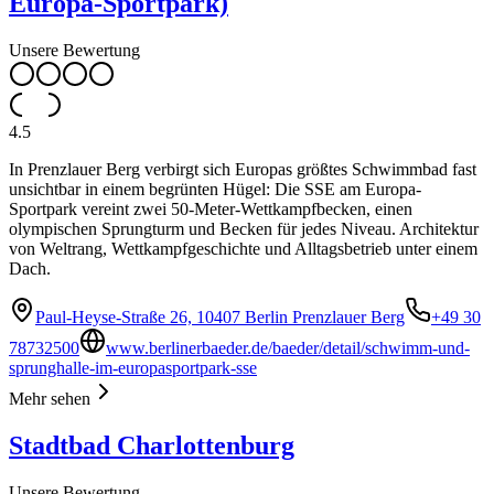
Europa-Sportpark)
Unsere Bewertung
4.5
In Prenzlauer Berg verbirgt sich Europas größtes Schwimmbad fast
unsichtbar in einem begrünten Hügel: Die SSE am Europa-
Sportpark vereint zwei 50-Meter-Wettkampfbecken, einen
olympischen Sprungturm und Becken für jedes Niveau. Architektur
von Weltrang, Wettkampfgeschichte und Alltagsbetrieb unter einem
Dach.
Paul-Heyse-Straße 26, 10407 Berlin Prenzlauer Berg
+49 30
78732500
www.berlinerbaeder.de/baeder/detail/schwimm-und-
sprunghalle-im-europasportpark-sse
Mehr sehen
Stadtbad Charlottenburg
Unsere Bewertung