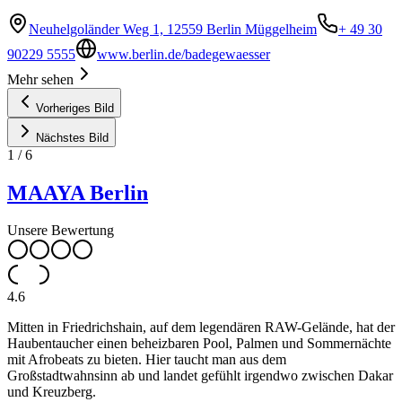
Neuhelgoländer Weg 1, 12559 Berlin Müggelheim
+ 49 30
90229 5555
www.berlin.de/badegewaesser
Mehr sehen
Vorheriges Bild
Nächstes Bild
1
/
6
MAAYA Berlin
Unsere Bewertung
4.6
Mitten in Friedrichshain, auf dem legendären RAW-Gelände, hat der
Haubentaucher einen beheizbaren Pool, Palmen und Sommernächte
mit Afrobeats zu bieten. Hier taucht man aus dem
Großstadtwahnsinn ab und landet gefühlt irgendwo zwischen Dakar
und Kreuzberg.