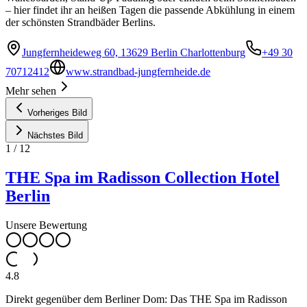
– hier findet ihr an heißen Tagen die passende Abkühlung in einem
der schönsten Strandbäder Berlins.
Jungfernheideweg 60, 13629 Berlin Charlottenburg
+49 30
70712412
www.strandbad-jungfernheide.de
Mehr sehen
Vorheriges Bild
Nächstes Bild
1
/
12
THE Spa im Radisson Collection Hotel
Berlin
Unsere Bewertung
4.8
Direkt gegenüber dem Berliner Dom: Das THE Spa im Radisson