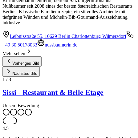
Kurfürstendamm entfernt, betreibt Salzburgerin Johanna
Nußbaumer seit 2008 eines der besten österreichischen Restaurants
Berlins. Klassische Familienrezepte, ein stilvolles Ambiente mit
tiefgrünen Wänden und Michelin-Bib-Gourmand-Auszeichnung
inklusive.
Leibnizstraße 55, 10629 Berlin Charlottenburg-Wilmersdorf
+49 30 50178033
nussbaumerin.de
Mehr sehen
Vorheriges Bild
Nächstes Bild
1
/
3
Sissi - Restaurant & Belle Etage
Unsere Bewertung
4.5