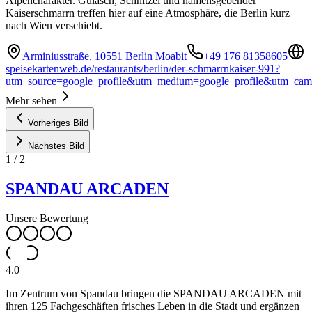
Alpencharakter. Gulasch, Schnitzel und namensgebender
Kaiserschmarrn treffen hier auf eine Atmosphäre, die Berlin kurz
nach Wien verschiebt.
Arminiusstraße, 10551 Berlin Moabit
+49 176 81358605
speisekartenweb.de/restaurants/berlin/der-schmarrnkaiser-991?
utm_source=google_profile&utm_medium=google_profile&utm_ca
Mehr sehen
Vorheriges Bild
Nächstes Bild
1
/
2
SPANDAU ARCADEN
Unsere Bewertung
4.0
Im Zentrum von Spandau bringen die SPANDAU ARCADEN mit
ihren 125 Fachgeschäften frisches Leben in die Stadt und ergänzen