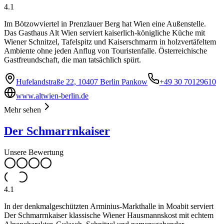
4.1
Im Bötzowviertel in Prenzlauer Berg hat Wien eine Außenstelle.
Das Gasthaus Alt Wien serviert kaiserlich-königliche Küche mit
Wiener Schnitzel, Tafelspitz und Kaiserschmarrn in holzvertäfeltem
Ambiente ohne jeden Anflug von Touristenfalle. Österreichische
Gastfreundschaft, die man tatsächlich spürt.
Hufelandstraße 22, 10407 Berlin Pankow
+49 30 70129610
www.altwien-berlin.de
Mehr sehen
Der Schmarrnkaiser
Unsere Bewertung
4.1
In der denkmalgeschützten Arminius-Markthalle in Moabit serviert
Der Schmarrnkaiser klassische Wiener Hausmannskost mit echtem