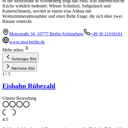
In der Motzstraße in Schöneberg zeigt das Sissi, was österreichische
Küche wirklich bedeutet: Wiener Schnitzel, Saftgulasch und
Kaiserschmarrn, serviert in einem rosa Altbau mit
Wohnzimmeratmosphäre und einer Belle Etage, die sich über zwei
Räume erstreckt.
Motzstraße 34, 10777 Berlin Schöneberg
+49 30 21018101
www.sissi-berlin.de
Mehr sehen
Vorheriges Bild
Nächstes Bild
1
/
5
Eisbahn Rübezahl
Unsere Bewertung
4.5