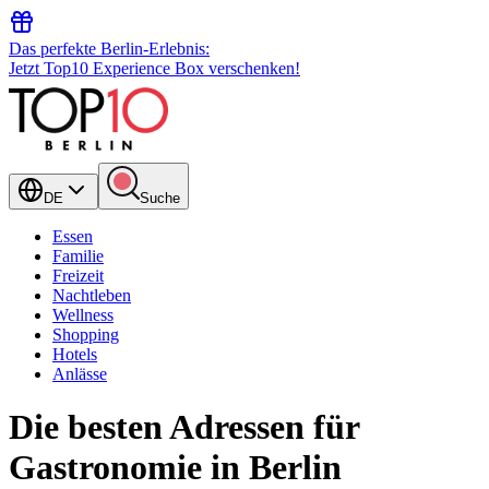
Das perfekte Berlin-Erlebnis:
Jetzt Top10 Experience Box verschenken!
DE
Suche
Essen
Familie
Freizeit
Nachtleben
Wellness
Shopping
Hotels
Anlässe
Die besten Adressen für
Gastronomie in Berlin