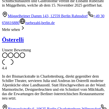
Schlittschuhlaufen und Gastronomie vereint die Eisbahn Rübezahl
in Müggelheim, welche ab dem 15. November 2025 geöffnet hat.
Müggelheimer Damm 143, 12559 Berlin Rahnsdorf
+49 30
656616880
ruebezahl-berlin.de
Mehr sehen
Österelli
Unsere Bewertung
4.4
In der Bismarckstraße in Charlottenburg, direkt gegenüber dem
Schiller Theater, servieren Julia und Andreas im Österelli moderne
Alpenküche ohne Landhausstil. Statt Hirschgeweihen an der Wand:
Marmortische, Designerleuchten und ein Schnitzel vom Milchkalb,
das die Erwartungen der Berliner österreichischen Restaurantszene
neu setzt.
Bismarckstraße 6, 10625 Berlin Charlottenburg-Wilmersdorf