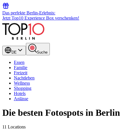
Das perfekte Berlin-Erlebnis:
Jetzt Top10 Experience Box verschenken!
DE
Suche
Essen
Familie
Freizeit
Nachtleben
Wellness
Shopping
Hotels
Anlässe
Die besten Fotospots in Berlin
11 Locations