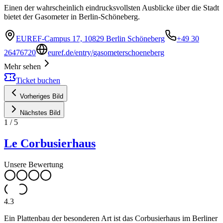
Einen der wahrscheinlich eindrucksvollsten Ausblicke über die Stadt
bietet der Gasometer in Berlin-Schöneberg.
EUREF-Campus 17, 10829 Berlin Schöneberg
+49 30
26476720
euref.de/entry/gasometerschoeneberg
Mehr sehen
Ticket buchen
Vorheriges Bild
Nächstes Bild
1
/
5
Le Corbusierhaus
Unsere Bewertung
4.3
Ein Plattenbau der besonderen Art ist das Corbusierhaus im Berliner