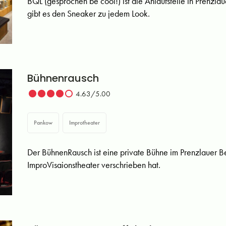
BQL (gesprochen be cool!) ist die Anlaufstelle in Prenzl
gibt es den Sneaker zu jedem Look.
Bühnenrausch
4.63/5.00
Pankow
Improtheater
Der BühnenRausch ist eine private Bühne im Prenzlauer B
ImproVisaionstheater verschrieben hat.