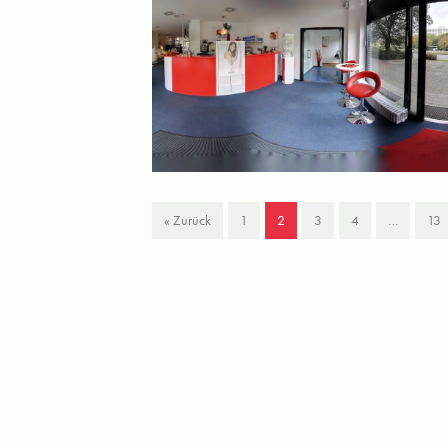
« Zurück
1
2
3
4
…
13