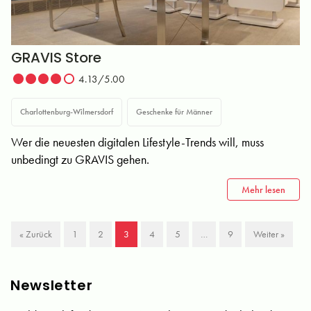
GRAVIS Store
4.13/5.00
Charlottenburg-Wilmersdorf
Geschenke für Männer
Wer die neuesten digitalen Lifestyle-Trends will, muss
unbedingt zu GRAVIS gehen.
Mehr lesen
« Zurück
1
2
3
4
5
…
9
Weiter »
Newsletter