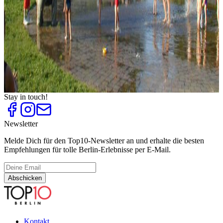
Top
10
Rodelbahnen
Top
10
Schifffahrt in Berlin
Top
10
Sommer-Tipps und Aktivitäten
Top
10
Spielplätze
Top
10
Wasserspielplätze
Stay in touch!
Newsletter
Melde Dich für den Top10-Newsletter an und erhalte die besten
Empfehlungen für tolle Berlin-Erlebnisse per E-Mail.
Abschicken
Kontakt