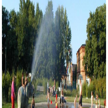
Aktivitäten bei schönem Wetter
Top
10
Ausflüge am Wochenende nach Brandenburg
Top
10
Ausflüge in die Natur in Berlin und Brandenburg
Top
10
Ausflugsziele in Brandenburg für Kinder und Familien
Top
10
Berlin mit Hund
Top
10
Garten Tipps und Urban Gardening
Top
10
Grillen im Park
Top
10
Hunde Auslaufgebiete
Top
10
Joggingstrecken
Top
10
Kinderbauernhöfe
Top
10
Orte für einen tollen Ausblick
Top
10
Parks
Top
10
Picknickplätze und Picknickkorb-Verleih