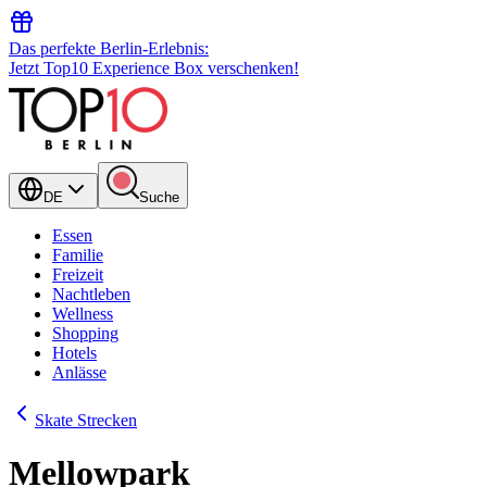
Das perfekte Berlin-Erlebnis:
Jetzt Top10 Experience Box verschenken!
DE
Suche
Essen
Familie
Freizeit
Nachtleben
Wellness
Shopping
Hotels
Anlässe
Skate Strecken
Mellowpark