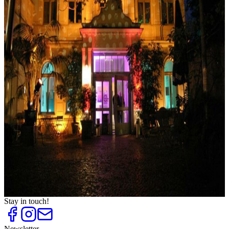
Besondere Stadtführungen
Top
10
Besondere Stadtrundfahrten
Top
10
Besonders kuriose Museen
Top
10
DDR hautnah erleben
Top
10
Deutsch-Deutsche Geschichte
Top
10
Filmkulissen
Top
10
Improtheater
Top
10
Lesecafés und Literaturcafés
Top
10
Ostalgie
Top
10
Sehenswürdigkeiten der Superlative
Top
10
Überraschende Kulturorte
Stay in touch!
Newsletter