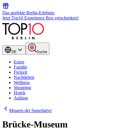
Das perfekte Berlin-Erlebnis:
Jetzt Top10 Experience Box verschenken!
DE
Suche
Essen
Familie
Freizeit
Nachtleben
Wellness
Shopping
Hotels
Anlässe
Museen der Superlative
Brücke-Museum