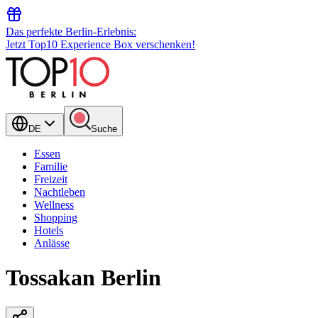
Das perfekte Berlin-Erlebnis:
Jetzt Top10 Experience Box verschenken!
DE
Suche
Essen
Familie
Freizeit
Nachtleben
Wellness
Shopping
Hotels
Anlässe
Tossakan Berlin