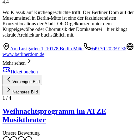
4.4
Wo Klassik auf Kirchengeschichte trifft: Der Berliner Dom auf der
Museumsinsel in Berlin-Mitte ist eine der faszinierendsten
Konzertlocations der Stadt. Ob Orgelkonzert unter dem
Kuppelgewölbe oder Chormusik der Domkantorei – hier klingt
sakrale Architektur buchstäblich mit.
Am Lustgarten 1, 10178 Berlin Mitte
+49 30 20269136
www.berlinerdom.de
Mehr sehen
Ticket buchen
Vorheriges Bild
Nächstes Bild
1
/
4
Weihnachtsprogramm im ATZE
Musiktheater
Unsere Bewertung