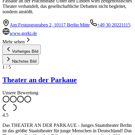
Fassade an der Prachtstraße Unter den Linden wird zeitgenössisches
Theater verhandelt, das gesellschaftliche Debatten nicht begleitet,
sondern anstößt.
Am Festungsgraben 2, 10117 Berlin Mitte
+49 30 20221115
www.gorki.de
Mehr sehen
Vorheriges Bild
Nächstes Bild
1
/
5
Theater an der Parkaue
Unsere Bewertung
4.5
Das THEATER AN DER PARKAUE - Junges Staatstheater Berlin
ist das größte Staatstheater für junge Menschen in Deutschland! Das