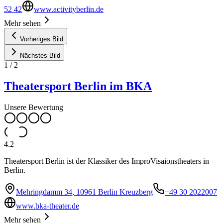
52 42
www.activityberlin.de
Mehr sehen
Vorheriges Bild
Nächstes Bild
1
/
2
Theatersport Berlin im BKA
Unsere Bewertung
4.2
Theatersport Berlin ist der Klassiker des ImproVisaionstheaters in
Berlin.
Mehringdamm 34, 10961 Berlin Kreuzberg
+49 30 2022007
www.bka-theater.de
Mehr sehen