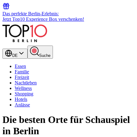
Das perfekte Berlin-Erlebnis:
Jetzt Top10 Experience Box verschenken!
DE
Suche
Essen
Familie
Freizeit
Nachtleben
Wellness
Shopping
Hotels
Anlässe
Die besten Orte für Schauspiel
in Berlin