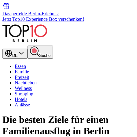
Das perfekte Berlin-Erlebnis:
Jetzt Top10 Experience Box verschenken!
DE
Suche
Essen
Familie
Freizeit
Nachtleben
Wellness
Shopping
Hotels
Anlässe
Die besten Ziele für einen
Familienausflug in Berlin