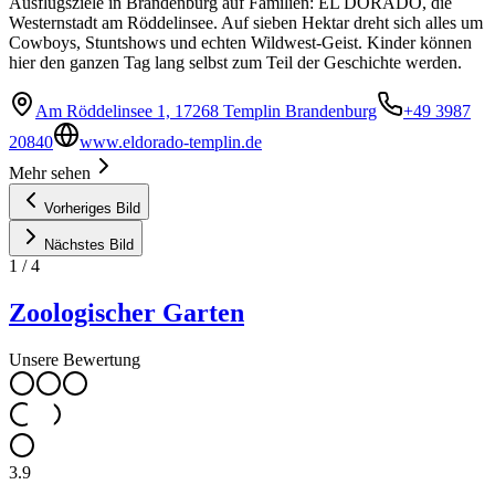
Ausflugsziele in Brandenburg auf Familien: EL DORADO, die
Westernstadt am Röddelinsee. Auf sieben Hektar dreht sich alles um
Cowboys, Stuntshows und echten Wildwest-Geist. Kinder können
hier den ganzen Tag lang selbst zum Teil der Geschichte werden.
Am Röddelinsee 1, 17268 Templin Brandenburg
+49 3987
20840
www.eldorado-templin.de
Mehr sehen
Vorheriges Bild
Nächstes Bild
1
/
4
Zoologischer Garten
Unsere Bewertung
3.9