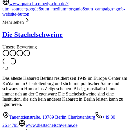
www.quatsch-comedy-club.de/?
utm_source=google&utm_medium=organic&utm_campaign=gmb-
website-button
Mehr sehen
Die Stachelschweine
Unsere Bewertung
4.2
Das älteste Kabarett Berlins residiert seit 1949 im Europa-Center am
Ku'damm in Charlottenburg und sticht mit politischer Satire und
schwarzem Humor ins Zeitgeschehen. Bissig, musikalisch und
immer nah an der Gegenwart: Die Stachelschweine sind eine
Institution, die sich kein anderes Kabarett in Berlin leisten kann zu
ignorieren.
Tauentzienstraße, 10789 Berlin Charlottenburg
+49 30
2614795
www.diestachelschweine.de