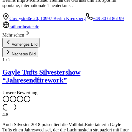
Berlins Impro-Kultstätte: Heimat der Gorillas und Hotspot für
spontane, internationale Theaterkunst.
Cuvrystraße 20, 10997 Berlin Kreuzberg
+49 30 6186199
ratibortheater.de
Mehr sehen
Vorheriges Bild
Nächstes Bild
1
/
2
Gayle Tufts Silvestershow
“Jahresendfirework”
Unsere Bewertung
4.8
Auch Silvester 2018 präsentiert die Vollblut-Entertainerin Gayle
Tufts einen Jahreswechsel, der die Lachmuskeln strapaziert mit ihrer