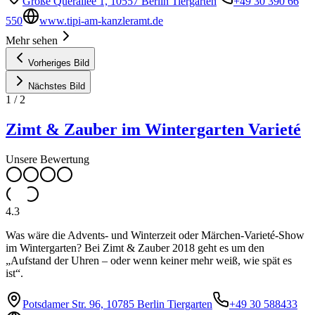
Große Querallee 1, 10557 Berlin Tiergarten
+49 30 390 66
550
www.tipi-am-kanzleramt.de
Mehr sehen
Vorheriges Bild
Nächstes Bild
1
/
2
Zimt & Zauber im Wintergarten Varieté
Unsere Bewertung
4.3
Was wäre die Advents- und Winterzeit oder Märchen-Varieté-Show
im Wintergarten? Bei Zimt & Zauber 2018 geht es um den
„Aufstand der Uhren – oder wenn keiner mehr weiß, wie spät es
ist“.
Potsdamer Str. 96, 10785 Berlin Tiergarten
+49 30 588433