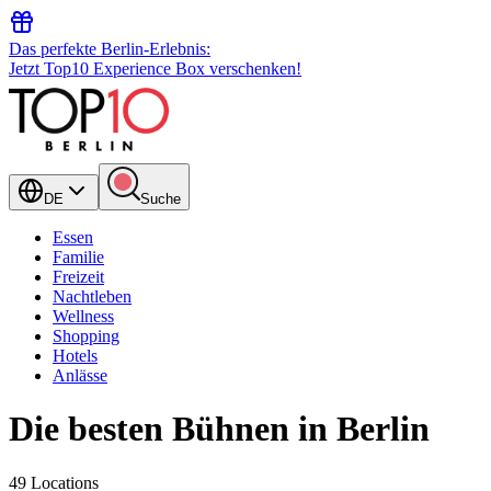
Das perfekte Berlin-Erlebnis:
Jetzt Top10 Experience Box verschenken!
DE
Suche
Essen
Familie
Freizeit
Nachtleben
Wellness
Shopping
Hotels
Anlässe
Die besten Bühnen in Berlin
49 Locations