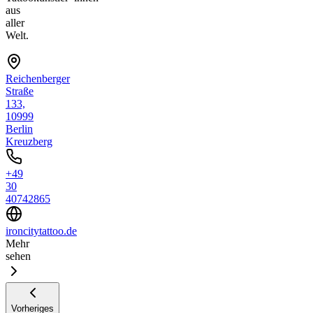
aus
aller
Welt.
Reichenberger
Straße
133,
10999
Berlin
Kreuzberg
+49
30
40742865
ironcitytattoo.de
Mehr
sehen
Vorheriges