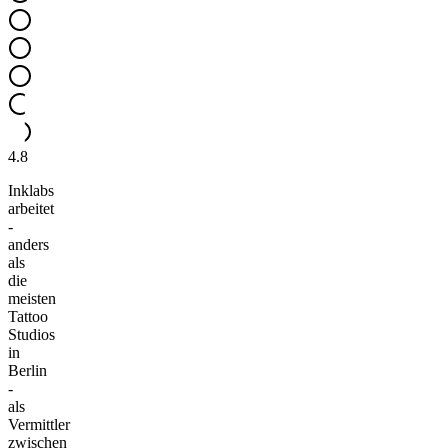
4.8
Inklabs
arbeitet
-
anders
als
die
meisten
Tattoo
Studios
in
Berlin
-
als
Vermittler
zwischen