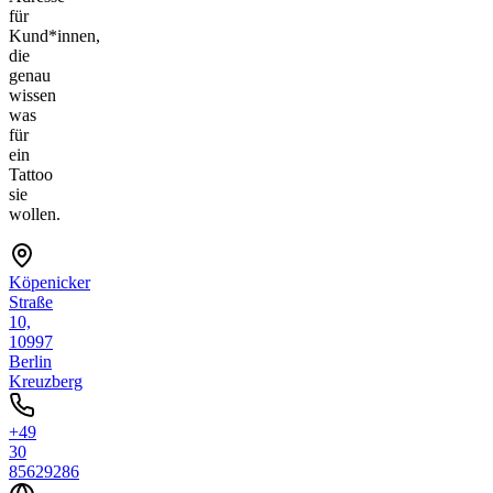
für
Kund*innen,
die
genau
wissen
was
für
ein
Tattoo
sie
wollen.
Köpenicker
Straße
10,
10997
Berlin
Kreuzberg
+49
30
85629286