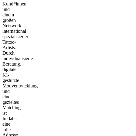
Kund*innen
und
einem
großen
Netzwerk
international
spezialisierter
Tattoo-
Artists.
Durch
individualisierte
Beratung,
digitale
KI-
gestützte
Motiventwicklung
und
eine
gezieltes
Matching
ist
Inklabs
eine
tolle
Adresse