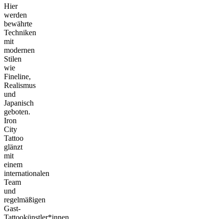
Hier
werden
bewährte
Techniken
mit
modernen
Stilen
wie
Fineline,
Realismus
und
Japanisch
geboten.
Iron
City
Tattoo
glänzt
mit
einem
internationalen
Team
und
regelmäßigen
Gast-
Tattookünstler*innen