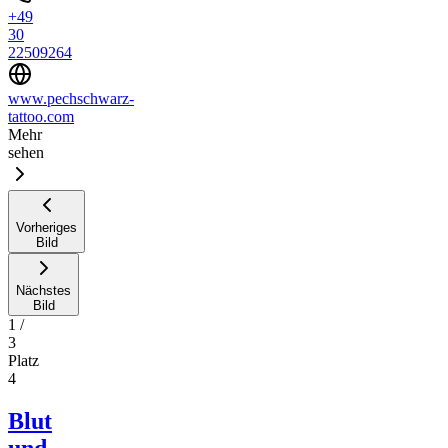
+49
30
22509264
www.pechschwarz-
tattoo.com
Mehr
sehen
Vorheriges
Bild
Nächstes
Bild
1
/
3
Platz
4
Blut