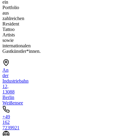
ein
Portfolio
aus
zahlreichen
Resident
Tattoo
Artists
sowie
internationalen
Gastkünstler*innen.
An
der
Industriebahn
12,
13088
Berlin
Weißensee
+49
162
7239921