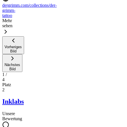
dergrimm.com/collections/der-
grimm-
tattoo
Mehr
sehen
Vorheriges
Bild
Nächstes
Bild
1
/
4
Platz
2
Inklabs
Unsere
Bewertung