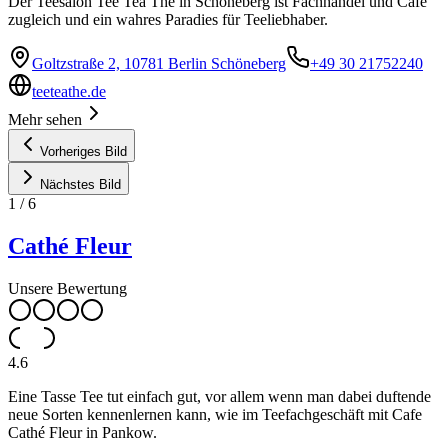
Der Teesalon Tee Tea Thé in Schöneberg ist Fachhandel und Café
zugleich und ein wahres Paradies für Teeliebhaber.
Goltzstraße 2, 10781 Berlin Schöneberg
+49 30 21752240
teeteathe.de
Mehr sehen
Vorheriges Bild
Nächstes Bild
1
/
6
Cathé Fleur
Unsere Bewertung
4.6
Eine Tasse Tee tut einfach gut, vor allem wenn man dabei duftende
neue Sorten kennenlernen kann, wie im Teefachgeschäft mit Cafe
Cathé Fleur in Pankow.