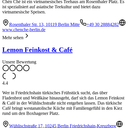
Chén Chè ist ein vietnamesisches Teehaus am Rosenthaler Platz. Es
ist spezialisiert auf asiatische Teekultur und bietet dazu
vietnamesische Speisen.
Rosenthaler Str. 13, 10119 Berlin Mitte
+49 30 28884282
www.chenche-berlin.de
Mehr sehen
Lemon Feinkost & Café
Unsere Bewertung
4.4
Wer in Friedrichshain türkisches Frühstück sucht, das über
Fladenbrot und Weißkäse hinausgeht, darf sich das Lemon Feinkost
& Café in der Wühlischstraße nicht entgehen lassen. Das türkische
Café bringt westanatolische Küche mit Familiengefühl in den Kiez
rund um den Boxhagener Platz.
Wühlischstraße 17, 10245 Berlin Friedrichshain-Kreuzberg