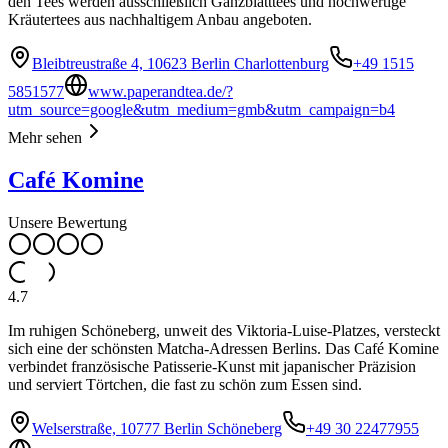
den Tees werden ausschließlich Ganzblatttees und hochwertige
Kräutertees aus nachhaltigem Anbau angeboten.
Bleibtreustraße 4, 10623 Berlin Charlottenburg
+49 1515
5851577
www.paperandtea.de/?
utm_source=google&utm_medium=gmb&utm_campaign=b4
Mehr sehen
Café Komine
Unsere Bewertung
4.7
Im ruhigen Schöneberg, unweit des Viktoria-Luise-Platzes, versteckt
sich eine der schönsten Matcha-Adressen Berlins. Das Café Komine
verbindet französische Patisserie-Kunst mit japanischer Präzision
und serviert Törtchen, die fast zu schön zum Essen sind.
Welserstraße, 10777 Berlin Schöneberg
+49 30 22477955