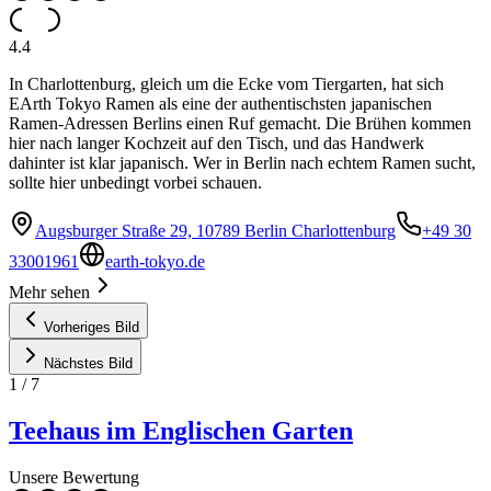
4.4
In Charlottenburg, gleich um die Ecke vom Tiergarten, hat sich
EArth Tokyo Ramen als eine der authentischsten japanischen
Ramen-Adressen Berlins einen Ruf gemacht. Die Brühen kommen
hier nach langer Kochzeit auf den Tisch, und das Handwerk
dahinter ist klar japanisch. Wer in Berlin nach echtem Ramen sucht,
sollte hier unbedingt vorbei schauen.
Augsburger Straße 29, 10789 Berlin Charlottenburg
+49 30
33001961
earth-tokyo.de
Mehr sehen
Vorheriges Bild
Nächstes Bild
1
/
7
Teehaus im Englischen Garten
Unsere Bewertung