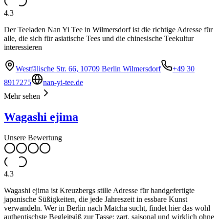
4.3
Der Teeladen Nan Yi Tee in Wilmersdorf ist die richtige Adresse für
alle, die sich für asiatische Tees und die chinesische Teekultur
interessieren
Westfälische Str. 66, 10709 Berlin Wilmersdorf
+49 30
8917275
nan-yi-tee.de
Mehr sehen
Wagashi ejima
Unsere Bewertung
4.3
Wagashi ejima ist Kreuzbergs stille Adresse für handgefertigte
japanische Süßigkeiten, die jede Jahreszeit in essbare Kunst
verwandeln. Wer in Berlin nach Matcha sucht, findet hier das wohl
authentischste Begleitsüß zur Tasse: zart, saisonal und wirklich ohne