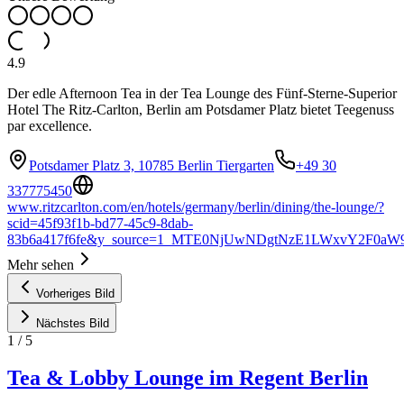
4.9
Der edle Afternoon Tea in der Tea Lounge des Fünf-Sterne-Superior
Hotel The Ritz-Carlton, Berlin am Potsdamer Platz bietet Teegenuss
par excellence.
Potsdamer Platz 3, 10785 Berlin Tiergarten
+49 30
337775450
www.ritzcarlton.com/en/hotels/germany/berlin/dining/the-lounge/?
scid=45f93f1b-bd77-45c9-8dab-
83b6a417f6fe&y_source=1_MTE0NjUwNDgtNzE1LWxvY2F0a
Mehr sehen
Vorheriges Bild
Nächstes Bild
1
/
5
Tea & Lobby Lounge im Regent Berlin