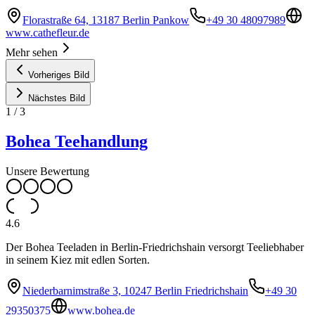
Florastraße 64, 13187 Berlin Pankow
+49 30 48097989
www.cathefleur.de
Mehr sehen
Vorheriges Bild
Nächstes Bild
1
/
3
Bohea Teehandlung
Unsere Bewertung
4.6
Der Bohea Teeladen in Berlin-Friedrichshain versorgt Teeliebhaber
in seinem Kiez mit edlen Sorten.
Niederbarnimstraße 3, 10247 Berlin Friedrichshain
+49 30
29350375
www.bohea.de