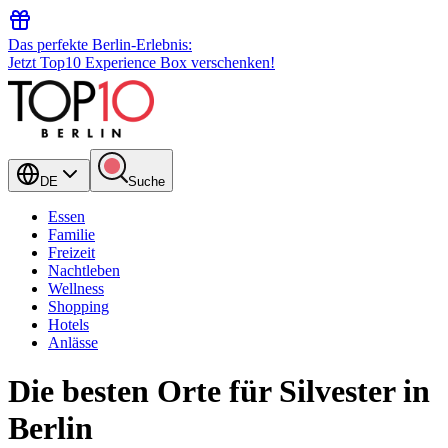
Das perfekte Berlin-Erlebnis:
Jetzt Top10 Experience Box verschenken!
DE
Suche
Essen
Familie
Freizeit
Nachtleben
Wellness
Shopping
Hotels
Anlässe
Die besten Orte für Silvester in
Berlin