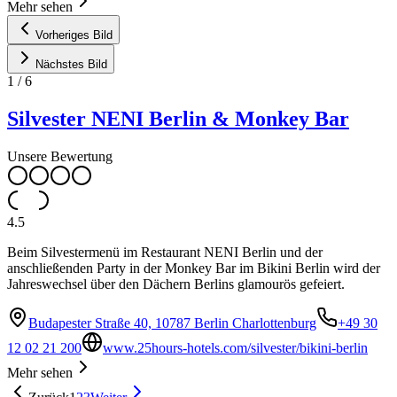
Mehr sehen
Vorheriges Bild
Nächstes Bild
1
/
6
Silvester NENI Berlin & Monkey Bar
Unsere Bewertung
4.5
Beim Silvestermenü im Restaurant NENI Berlin und der
anschließenden Party in der Monkey Bar im Bikini Berlin wird der
Jahreswechsel über den Dächern Berlins glamourös gefeiert.
Budapester Straße 40, 10787 Berlin Charlottenburg
+49 30
12 02 21 200
www.25hours-hotels.com/silvester/bikini-berlin
Mehr sehen