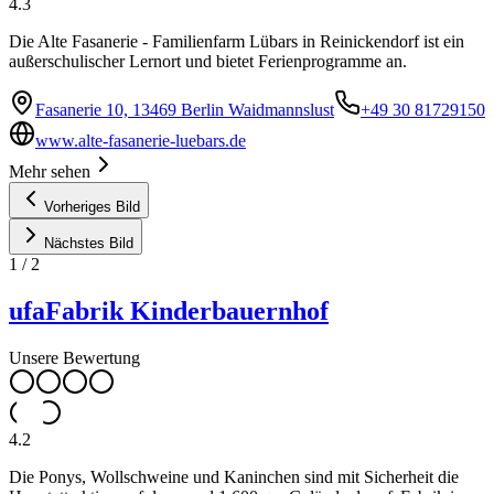
4.3
Die Alte Fasanerie - Familienfarm Lübars in Reinickendorf ist ein
außerschulischer Lernort und bietet Ferienprogramme an.
Fasanerie 10, 13469 Berlin Waidmannslust
+49 30 81729150
www.alte-fasanerie-luebars.de
Mehr sehen
Vorheriges Bild
Nächstes Bild
1
/
2
ufaFabrik Kinderbauernhof
Unsere Bewertung
4.2
Die Ponys, Wollschweine und Kaninchen sind mit Sicherheit die