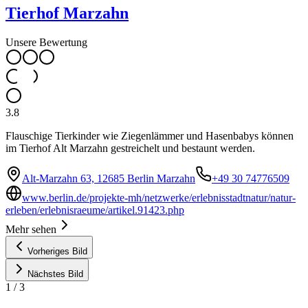
Tierhof Marzahn
Unsere Bewertung
3.8
Flauschige Tierkinder wie Ziegenlämmer und Hasenbabys können
im Tierhof Alt Marzahn gestreichelt und bestaunt werden.
Alt-Marzahn 63, 12685 Berlin Marzahn
+49 30 74776509
www.berlin.de/projekte-mh/netzwerke/erlebnisstadtnatur/natur-
erleben/erlebnisraeume/artikel.91423.php
Mehr sehen
Vorheriges Bild
Nächstes Bild
1
/
3