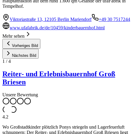
Hauptattraktion auf dem rund 1.600 qm Gelände der ufaFabrik in
Tempelhof.
Viktoriastraße 13, 12105 Berlin Mariendorf
+49 30 7517244
www.ufafabrik.de/de/10459/kinderbauernhof.html
Mehr sehen
Vorheriges Bild
Nächstes Bild
1
/
4
Reiter- und Erlebnisbauernhof Groß
Briesen
Unsere Bewertung
4.2
Wo Großstadtkinder plötzlich Ponys striegeln und Lagerfeuerluft
schnuppern: Der Reiter- und Erlebnisbauernhof Groß Briesen liegt