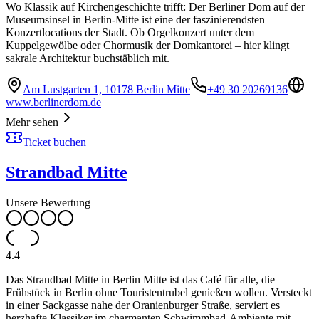
Wo Klassik auf Kirchengeschichte trifft: Der Berliner Dom auf der
Museumsinsel in Berlin-Mitte ist eine der faszinierendsten
Konzertlocations der Stadt. Ob Orgelkonzert unter dem
Kuppelgewölbe oder Chormusik der Domkantorei – hier klingt
sakrale Architektur buchstäblich mit.
Am Lustgarten 1, 10178 Berlin Mitte
+49 30 20269136
www.berlinerdom.de
Mehr sehen
Ticket buchen
Strandbad Mitte
Unsere Bewertung
4.4
Das Strandbad Mitte in Berlin Mitte ist das Café für alle, die
Frühstück in Berlin ohne Touristentrubel genießen wollen. Versteckt
in einer Sackgasse nahe der Oranienburger Straße, serviert es
herzhafte Klassiker im charmanten Schwimmbad-Ambiente mit