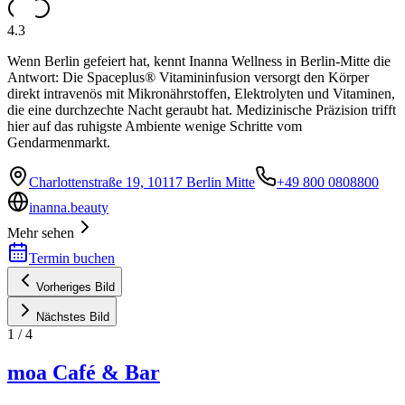
4.3
Wenn Berlin gefeiert hat, kennt Inanna Wellness in Berlin-Mitte die
Antwort: Die Spaceplus® Vitamininfusion versorgt den Körper
direkt intravenös mit Mikronährstoffen, Elektrolyten und Vitaminen,
die eine durchzechte Nacht geraubt hat. Medizinische Präzision trifft
hier auf das ruhigste Ambiente wenige Schritte vom
Gendarmenmarkt.
Charlottenstraße 19, 10117 Berlin Mitte
+49 800 0808800
inanna.beauty
Mehr sehen
Termin buchen
Vorheriges Bild
Nächstes Bild
1
/
4
moa Café & Bar