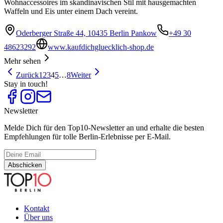
Wohnaccessoires im skandinavischen Stil mit hausgemachten
Waffeln und Eis unter einem Dach vereint.
Oderberger Straße 44, 10435 Berlin Pankow
+49 30
48623292
www.kaufdichgluecklich-shop.de
Mehr sehen
Zurück
1
2
3
4
5
…
8
Weiter
Stay in touch!
Newsletter
Melde Dich für den Top10-Newsletter an und erhalte die besten
Empfehlungen für tolle Berlin-Erlebnisse per E-Mail.
Abschicken
Kontakt
Über uns