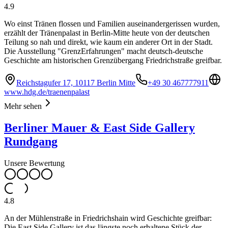
4.9
Wo einst Tränen flossen und Familien auseinandergerissen wurden,
erzählt der Tränenpalast in Berlin-Mitte heute von der deutschen
Teilung so nah und direkt, wie kaum ein anderer Ort in der Stadt.
Die Ausstellung "GrenzErfahrungen" macht deutsch-deutsche
Geschichte am historischen Grenzübergang Friedrichstraße greifbar.
Reichstagufer 17, 10117 Berlin Mitte
+49 30 467777911
www.hdg.de/traenenpalast
Mehr sehen
Berliner Mauer & East Side Gallery
Rundgang
Unsere Bewertung
4.8
An der Mühlenstraße in Friedrichshain wird Geschichte greifbar:
Die East Side Gallery ist das längste noch erhaltene Stück der