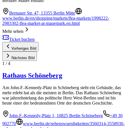
Berliner Mauer enthält!
Bernauer Str. 47, 13355 Berlin Mitte
www.berlin.de/en/shopping/markets/flea-markets/1998222-
2983302-flea-market-at-mauerpark.en.html
Mehr sehen
Ticket buchen
Vorheriges Bild
Nächstes Bild
1
/
4
Rathaus Schöneberg
Am John-F.-Kennedy-Platz in Schöneberg steht ein Gebäude, das
mehr erlebt hat als die meisten in Berlin. Das Rathaus Schöneberg
war jahrzehntelang das politische Herz West-Berlins und ist bis
heute einer der bedeutendsten Orte der deutschen Geschichte.
John-F.-Kennedy-Platz 1, 10825 Berlin Schöneberg
+49 30
902770
www.berlin.de/sehenswuerdigkeiten/3560314-3558930-