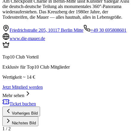
Am Checkpoint Charlie in Berlin-Mitte lässt Künstler Yadegar Asisi
die deutsch-deutsche Teilung als monumentales 360°-Panorama
wiederauferstehen. Das Kreuzberg der 1980er Jahre, der
Todesstreifen, die Mauer — alles hautnah, alles in Lebensgröße.
Friedrichstraße 205, 10117 Berlin Mitte
+49 30 695808601
www.die-mauer.de
Top10 Club Vorteil
Exklusiv für Top10 Club Mitglieder
Wertigkeit ~ 14 €
Jetzt Mitglied werden
Mehr sehen
Ticket buchen
Vorheriges Bild
Nächstes Bild
1
/
2