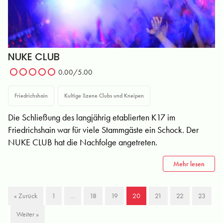
NUKE CLUB
0.00/5.00
Friedrichshain
Kultige Szene Clubs und Kneipen
Die Schließung des langjährig etablierten K17 im
Friedrichshain war für viele Stammgäste ein Schock. Der
NUKE CLUB hat die Nachfolge angetreten.
Mehr lesen
« Zurück
1
…
18
19
20
21
22
23
Weiter »