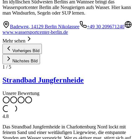
Im idyllischen Südwesten Berlins am Wannsee bringt das
Wassersportcenter Berlin alle Neugierigen aufs Wasser. Hier kann
man Windsurfen, Segeln oder SUP lernen.
Badeweg, 14129 Berlin Nikolassee
+49 30 209671240
www.wassersportcenter-berlin.de
Mehr sehen
Vorheriges Bild
Nächstes Bild
1
/
5
Strandbad Jungfernheide
Unsere Bewertung
4.8
Das Strandbad Jungfernheide in Charlottenburg Nord lockt mit
feinem Sand und einer weitläufigen Liegewiese, die entspannte
Stunden am Wasser verspricht. Wer es aktiver mag, stürzt sich auf