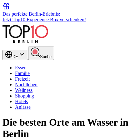
Das perfekte Berlin-Erlebnis:
Jetzt Top10 Experience Box verschenken!
DE
Suche
Essen
Familie
Freizeit
Nachtleben
Wellness
Shopping
Hotels
Anlässe
Die besten Orte am Wasser in
Berlin