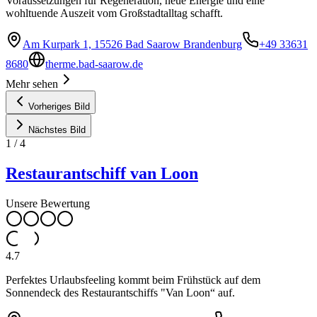
Voraussetzungen für Regeneration, neue Energie und eine
wohltuende Auszeit vom Großstadtalltag schafft.
Am Kurpark 1, 15526 Bad Saarow Brandenburg
+49 33631
8680
therme.bad-saarow.de
Mehr sehen
Vorheriges Bild
Nächstes Bild
1
/
4
Restaurantschiff van Loon
Unsere Bewertung
4.7
Perfektes Urlaubsfeeling kommt beim Frühstück auf dem
Sonnendeck des Restaurantschiffs "Van Loon“ auf.