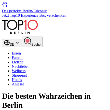
Das perfekte Berlin-Erlebnis:
Jetzt Top10 Experience Box verschenken!
DE
Suche
Essen
Familie
Freizeit
Nachtleben
Wellness
Shopping
Hotels
Anlässe
Die besten Wahrzeichen in
Berlin