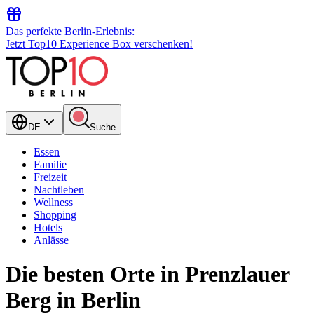
Das perfekte Berlin-Erlebnis:
Jetzt Top10 Experience Box verschenken!
DE
Suche
Essen
Familie
Freizeit
Nachtleben
Wellness
Shopping
Hotels
Anlässe
Die besten Orte in Prenzlauer
Berg in Berlin