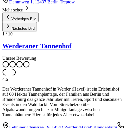
Dammweg 1, 12437 Berlin Treptow
Mehr sehen
Vorheriges Bild
Nächstes Bild
1
/
10
Werderaner Tannenhof
Unsere Bewertung
4.6
Der Werderaner Tannenhof in Werder (Havel) ist ein Erlebnishof
auf 60 Hektar Tannenplantage, der Familien aus Berlin und
Brandenburg das ganze Jahr über mit Tieren, Sport und saisonalen
Events in den Wald lockt. Vom Streichelzoo über
Alpakawanderungen bis zur Minigolfanlage zwischen
Tannenbäumen: Hier ist für jedes Alter etwas dabei.
Lehniner Chaussee 19, 14542 Werder (Havel) Brandenburg