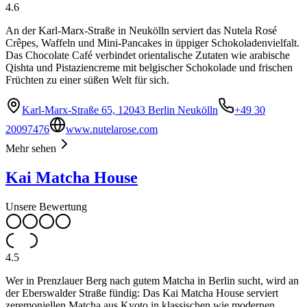
4.6
An der Karl-Marx-Straße in Neukölln serviert das Nutela Rosé
Crêpes, Waffeln und Mini-Pancakes in üppiger Schokoladenvielfalt.
Das Chocolate Café verbindet orientalische Zutaten wie arabische
Qishta und Pistaziencreme mit belgischer Schokolade und frischen
Früchten zu einer süßen Welt für sich.
Karl-Marx-Straße 65, 12043 Berlin Neukölln
+49 30
20097476
www.nutelarose.com
Mehr sehen
Kai Matcha House
Unsere Bewertung
4.5
Wer in Prenzlauer Berg nach gutem Matcha in Berlin sucht, wird an
der Eberswalder Straße fündig: Das Kai Matcha House serviert
zeremoniellen Matcha aus Kyoto in klassischen wie modernen