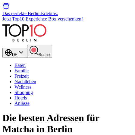
Das perfekte Berlin-Erlebnis:
Jetzt Top10 Experience Box verschenken!
DE
Suche
Essen
Familie
Freizeit
Nachtleben
Wellness
Shopping
Hotels
Anlässe
Die besten Adressen für
Matcha in Berlin