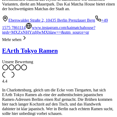
Varianten, direkt am Mauerpark. Das Kai Matcha House bietet einen
der hochwertigsten Matchas der Stadt an.
Eberswalder Straße 2, 10435 Berlin Prenzlauer Berg
+49
1575 7861114
www.instagram.com/kaimatchahouse?
igsh=MXZxNHYzdjIwMXhlaw==&utm_source=qr
Mehr sehen
EArth Tokyo Ramen
Unsere Bewertung
4.4
In Charlottenburg, gleich um die Ecke vom Tiergarten, hat sich
EArth Tokyo Ramen als eine der authentischsten japanischen
Ramen-Adressen Berlins einen Ruf gemacht. Die Brühen kommen
hier nach langer Kochzeit auf den Tisch, und das Handwerk
dahinter ist klar japanisch. Wer in Berlin nach echtem Ramen sucht,
sollte hier unbedingt vorbei schauen.