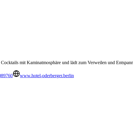
e Cocktails mit Kaminatmosphäre und lädt zum Verweilen und Entspann
089760
www.hotel-oderberger.berlin