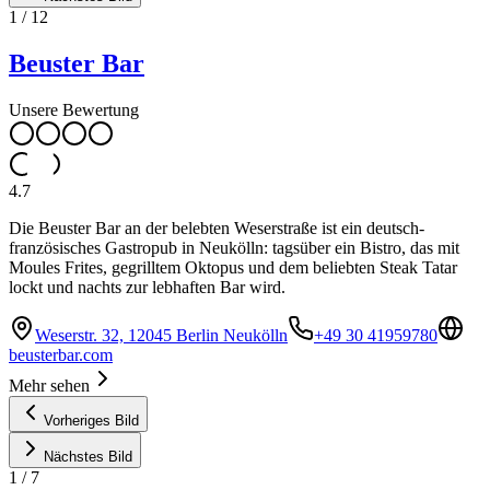
1
/
12
Beuster Bar
Unsere Bewertung
4.7
Die Beuster Bar an der belebten Weserstraße ist ein deutsch-
französisches Gastropub in Neukölln: tagsüber ein Bistro, das mit
Moules Frites, gegrilltem Oktopus und dem beliebten Steak Tatar
lockt und nachts zur lebhaften Bar wird.
Weserstr. 32, 12045 Berlin Neukölln
+49 30 41959780
beusterbar.com
Mehr sehen
Vorheriges Bild
Nächstes Bild
1
/
7