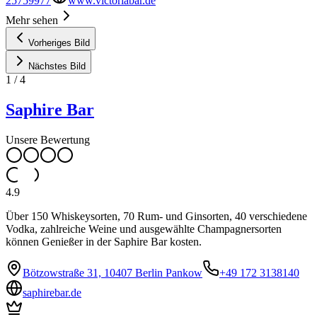
25759977
www.victoriabar.de
Mehr sehen
Vorheriges Bild
Nächstes Bild
1
/
4
Saphire Bar
Unsere Bewertung
4.9
Über 150 Whiskeysorten, 70 Rum- und Ginsorten, 40 verschiedene
Vodka, zahlreiche Weine und ausgewählte Champagnersorten
können Genießer in der Saphire Bar kosten.
Bötzowstraße 31, 10407 Berlin Pankow
+49 172 3138140
saphirebar.de