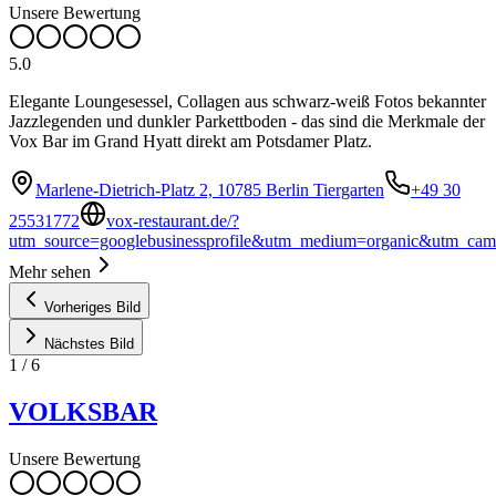
Unsere Bewertung
5.0
Elegante Loungesessel, Collagen aus schwarz-weiß Fotos bekannter
Jazzlegenden und dunkler Parkettboden - das sind die Merkmale der
Vox Bar im Grand Hyatt direkt am Potsdamer Platz.
Marlene-Dietrich-Platz 2, 10785 Berlin Tiergarten
+49 30
25531772
vox-restaurant.de/?
utm_source=googlebusinessprofile&utm_medium=organic&utm_cam
Mehr sehen
Vorheriges Bild
Nächstes Bild
1
/
6
VOLKSBAR
Unsere Bewertung