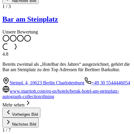
Nächstes Bild
1
/
3
Bar am Steinplatz
Unsere Bewertung
4.8
Bereits zweimal als „Hotelbar des Jahres“ ausgezeichnet, gehört die
Bar am Steinplatz zu den Top Adressen für Berliner Barkultur.
Steinpl. 4, 10623 Berlin Charlottenburg
+49 30 5544446054
www.marriott.com/en-us/hotels/berak-hotel-am-steinplatz-
autograph-collection/dining
Mehr sehen
Vorheriges Bild
Nächstes Bild
1
/
7