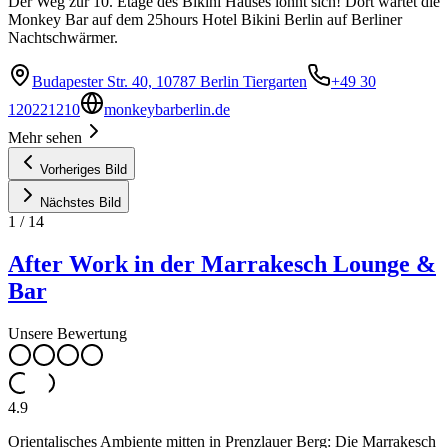
Der Weg zur 10. Etage des Bikini Hauses lohnt sich! Dort wartet die
Monkey Bar auf dem 25hours Hotel Bikini Berlin auf Berliner
Nachtschwärmer.
Budapester Str. 40, 10787 Berlin Tiergarten
+49 30
120221210
monkeybarberlin.de
Mehr sehen
Vorheriges Bild
Nächstes Bild
1
/
14
After Work in der Marrakesch Lounge &
Bar
Unsere Bewertung
4.9
Orientalisches Ambiente mitten in Prenzlauer Berg: Die Marrakesch