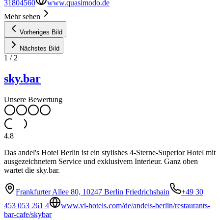
31804560
www.quasimodo.de
Mehr sehen
Vorheriges Bild
Nächstes Bild
1
/
2
sky.bar
Unsere Bewertung
4.8
Das andel's Hotel Berlin ist ein stylishes 4-Sterne-Superior Hotel mit
ausgezeichnetem Service und exklusivem Interieur. Ganz oben
wartet die sky.bar.
Frankfurter Allee 80, 10247 Berlin Friedrichshain
+49 30
453 053 261 4
www.vi-hotels.com/de/andels-berlin/restaurants-
bar-cafe/skybar