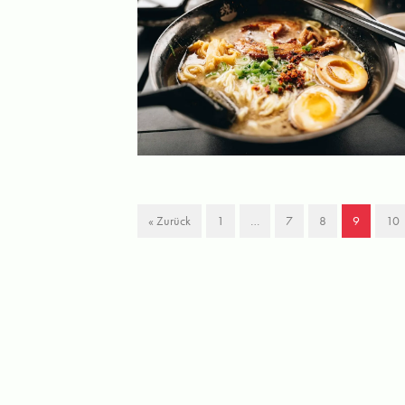
« Zurück
1
…
7
8
9
10