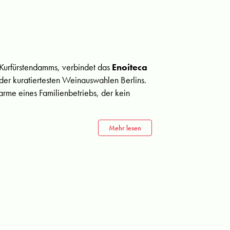
 Kurfürstendamms, verbindet das
Enoiteca
 der kuratiertesten Weinauswahlen Berlins.
rme eines Familienbetriebs, der kein
Mehr lesen