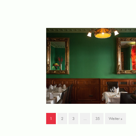
1
2
3
…
35
Weiter »