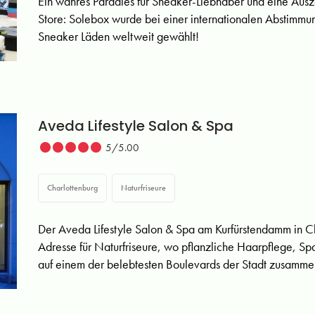
Ein wahres Paradies für Sneaker-Liebhaber und eine Ausze
Store: Solebox wurde bei einer internationalen Abstimmung
Sneaker Läden weltweit gewählt!
Aveda Lifestyle Salon & Spa
5/5.00
Charlottenburg
Naturfriseure
Der Aveda Lifestyle Salon & Spa am Kurfürstendamm in Cha
Adresse für Naturfriseure, wo pflanzliche Haarpflege, 
auf einem der belebtesten Boulevards der Stadt zusam