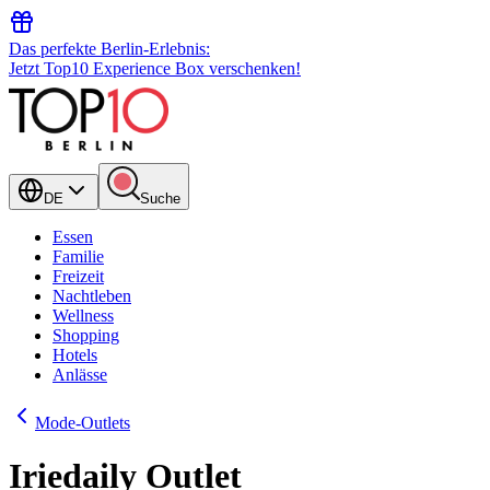
Das perfekte Berlin-Erlebnis:
Jetzt Top10 Experience Box verschenken!
DE
Suche
Essen
Familie
Freizeit
Nachtleben
Wellness
Shopping
Hotels
Anlässe
Mode-Outlets
Iriedaily Outlet