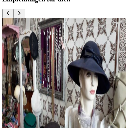
Top
10
Abendkleider und Partymode
Top
10
Besondere Schuhläden
Top
10
Brautmode und Hochzeitskleider
Top
10
Dessous und exklusive Wäsche
Top
10
Eco Mode aus Berlin
Top
10
Kostümverleih und Kostümläden
Top
10
Mode Accessoires
Top
10
Mode aus Berlin
Top
10
Mode für Mollige
Top
10
Schuhläden für Frauen
Top
10