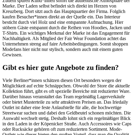
Zudem spüren Kund*innen sofort die authentische Atmosphäre der
Marke. Der Laden selbst befindet sich direkt im Herzen von
Kreuzberg. Dort sitzt auch das Hauptquartier der Firma. Folglich
kaufen Besucher*innen direkt an der Quelle ein. Das Interieur
besticht durch viel Holz und eine entspannte Aufmachung. Hier
stöbern Gäste entspannt durch die Reihen von Hoodies, Jacken und
T-Shirts. Ein wichtiges Merkmal der Marke ist das Engagement für
Nachhaltigkeit. Als Mitglied der Fair Wear Foundation achtet das
Unternehmen streng auf faire Arbeitsbedingungen. Somit shoppen
Modefans hier nicht nur stylisch, sondern auch mit einem guten
Gewissen.
Gibt es hier gute Angebote zu finden?
Viele Berliner*innen schätzen diesen Ort besonders wegen der
Möglichkeit auf echte Schnäppchen. Obwohl der Store die aktuelle
Kollektion führt, gibt es oft spezielle Bereiche mit reduzierter Ware.
Darüber hinaus veranstaltet das Team regelmäßig Lagerverkäufe
oder bietet Musterteile zu sehr attraktiven Preisen an. Das Iriedaily
Outlet ist daher eine feste Anlaufstelle für alle, die hochwertige
Streetwear suchen und dabei den Geldbeutel schonen möchten. Die
Auswahl wechselt stetig. Deshalb lohnt sich ein regelmäßiger Blick
in den Laden in der Köpenicker Straße. Auch Accessoires wie Caps
oder Rucksäcke gehören oft zum reduzierten Sortiment. Mode-
Outlets wie dieses bieten den großen Vorteil, dass man die Qualität