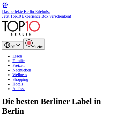
Das perfekte Berlin-Erlebnis:
Jetzt Top10 Experience Box verschenken!
DE
Suche
Essen
Familie
Freizeit
Nachtleben
Wellness
Shopping
Hotels
Anlässe
Die besten Berliner Label in
Berlin