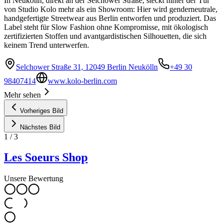
In Neukölln, direkt an der Selchower Straße, steckt hinter der Tür
von Studio Kolo mehr als ein Showroom: Hier wird genderneutrale,
handgefertigte Streetwear aus Berlin entworfen und produziert. Das
Label steht für Slow Fashion ohne Kompromisse, mit ökologisch
zertifizierten Stoffen und avantgardistischen Silhouetten, die sich
keinem Trend unterwerfen.
Selchower Straße 31, 12049 Berlin Neukölln
+49 30
98407414
www.kolo-berlin.com
Mehr sehen
Vorheriges Bild
Nächstes Bild
1
/
3
Les Soeurs Shop
Unsere Bewertung