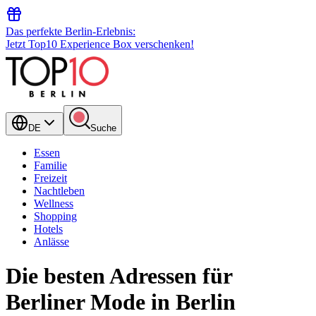
Das perfekte Berlin-Erlebnis:
Jetzt Top10 Experience Box verschenken!
DE
Suche
Essen
Familie
Freizeit
Nachtleben
Wellness
Shopping
Hotels
Anlässe
Die besten Adressen für
Berliner Mode in Berlin