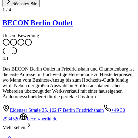
Nächstes Bild
1
/
4
BECON Berlin Outlet
Unsere Bewertung
4.1
Das BECON Berlin Outlet in Friedrichshain und Charlottenburg ist
die erste Adresse für hochwertige Herrenmode zu Herstellerpreisen,
wo Mann vom Business-Anzug bis zum Hochzeits-Outfit fündig
wird. Neben der großen Auswahl an Stoffen aus italienischen
Webereien überzeugt der Werksverkauf mit einer hauseigenen
Änderungsschneiderei für die perfekte Passform.
Eldenaer Straße 35, 10247 Berlin Friedrichshain
+49 30
2934520
becon-berlin.de
Mehr sehen