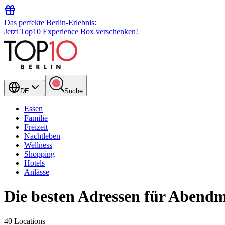
Das perfekte Berlin-Erlebnis:
Jetzt Top10 Experience Box verschenken!
DE
Suche
Essen
Familie
Freizeit
Nachtleben
Wellness
Shopping
Hotels
Anlässe
Die besten Adressen für Abendm
40 Locations