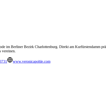
ode im Berliner Bezirk Charlottenburg. Direkt am Kurfürstendamm präse
 vereinen.
3731
www.veronicapohle.com