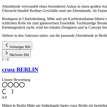
Abendmode verwandelt einen besonderen Anlass in einen großen Auftri
Übersicht bündelt Berliner Geschäfte rund um Abendmode, für Dame
Boutiquen in Charlottenburg, Mitte und am Kurfürstendamm führen el
schlichten Robe bis zum glamourösen Ensemble. Fachkundige Beratung 
Kleidungsstück sucht, wird bei lokalen Designern und in Concept Stor
Stöbere in den Adressen unten, um die passende Abendmode in Berlin
Vorheriges Bild
Nächstes Bild
1
/
4
crusz BERLIN
Unsere Bewertung
4.8
Mitten in Berlin-Mitte am Spittelmarkt bietet crusz Berlin ein beei