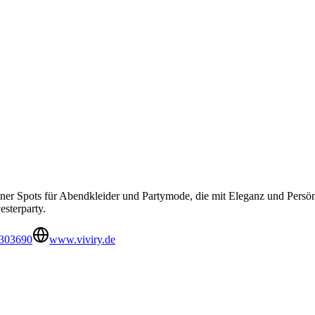
iner Spots für Abendkleider und Partymode, die mit Eleganz und Persönl
esterparty.
2303690
www.viviry.de