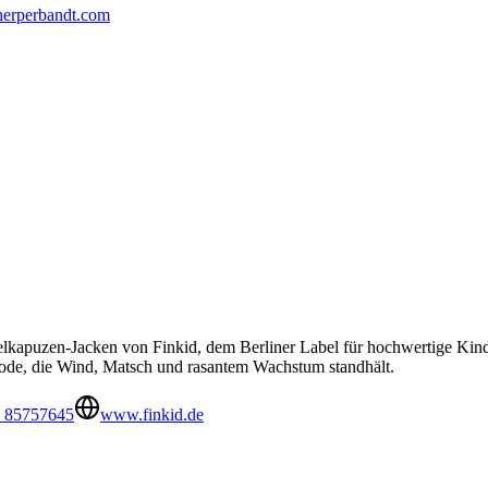
herperbandt.com
ipfelkapuzen-Jacken von Finkid, dem Berliner Label für hochwertige Ki
rmode, die Wind, Matsch und rasantem Wachstum standhält.
0 85757645
www.finkid.de