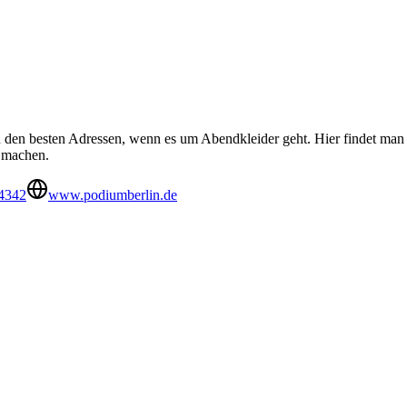
u den besten Adressen, wenn es um Abendkleider geht. Hier findet man
r machen.
4342
www.podiumberlin.de