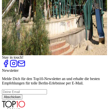
Parks
Top
10
Picknickplätze und Picknickkorb-Verleih
Top
10
Rodelbahnen
Top
10
Schifffahrt in Berlin
Top
10
Skate Strecken
Top
10
Sommer-Tipps und Aktivitäten
Top
10
Spielplätze
Stay in touch!
Newsletter
Melde Dich für den Top10-Newsletter an und erhalte die besten
Empfehlungen für tolle Berlin-Erlebnisse per E-Mail.
Abschicken