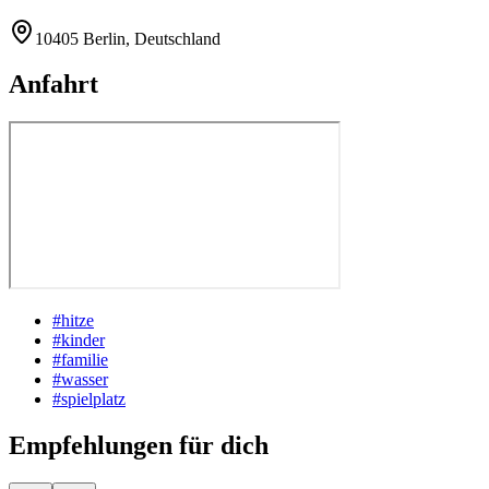
10405 Berlin, Deutschland
Anfahrt
#
hitze
#
kinder
#
familie
#
wasser
#
spielplatz
Empfehlungen für dich