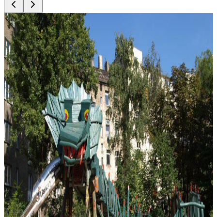
Top
10
Aktivitäten bei schönem Wetter
Top
10
Ausflüge am Wochenende nach Brandenburg
Top
10
Ausflüge in die Natur in Berlin und Brandenburg
Top
10
Ausflugsziele in Brandenburg für Kinder und Familien
Top
10
Berlin mit Hund
Top
10
Garten Tipps und Urban Gardening
Top
10
Grillen im Park
Top
10
Hunde Auslaufgebiete
Top
10
Joggingstrecken
Top
10
Kinderbauernhöfe
Top
10
Orte für einen tollen Ausblick
Top
10