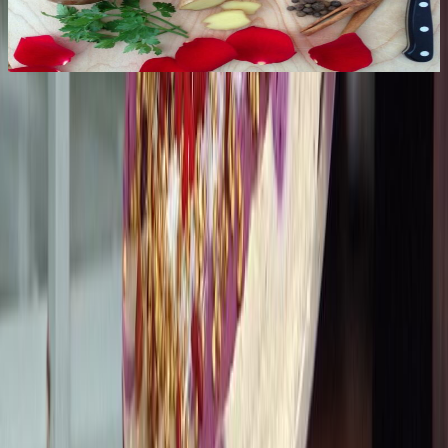
Top
10
Vegane und vegetarische Imbisse
Top
10
Vegane und Vegetarische Restaurants
Stay in touch!
Newsletter
Melde Dich für den Top10-Newsletter an und erhalte die besten
Empfehlungen für tolle Berlin-Erlebnisse per E-Mail.
Abschicken
Kontakt
Über uns
Top10 Partner werden
Copyright 2026 ©
Top10 Berlin
. Alle Rechte vorbehalten.
AGB