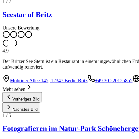
1
/
7
Seestar of Britz
Unsere Bewertung
4.9
Der Britzer See Stern ist ein Restaurant in einem ungewöhnlichen Er
aufwendig renoviert.
Mohriner Allee 145, 12347 Berlin Britz
+49 30 220125855
Mehr sehen
Vorheriges Bild
Nächstes Bild
1
/
5
Fotografieren im Natur-Park Schöneberge