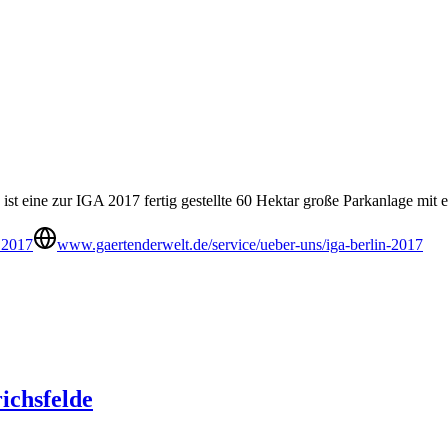
st eine zur IGA 2017 fertig gestellte 60 Hektar große Parkanlage mit 
 2017
www.gaertenderwelt.de/service/ueber-uns/iga-berlin-2017
ichsfelde