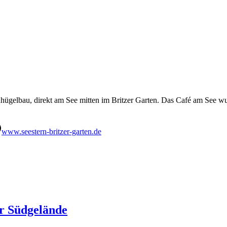
dhügelbau, direkt am See mitten im Britzer Garten. Das Café am See wu
www.seestern-britzer-garten.de
r Südgelände