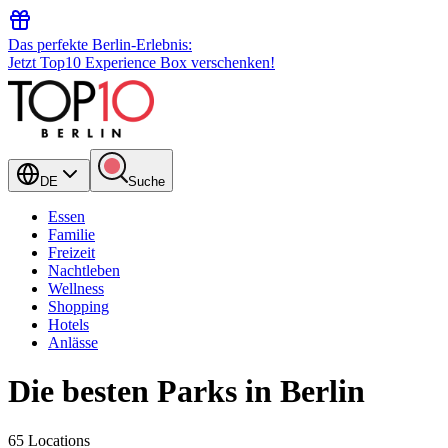
Das perfekte Berlin-Erlebnis:
Jetzt Top10 Experience Box verschenken!
DE
Suche
Essen
Familie
Freizeit
Nachtleben
Wellness
Shopping
Hotels
Anlässe
Die besten Parks in Berlin
65 Locations