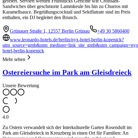
gefeiert. Serviert werden Frühstücks Gerichte wie Croissant-
Sandwiches über geschmorte Lammkeule bis hin zu Churros mit
Karamellsauce. Begrüßungscocktail und Sektflatrate sind im Preis
enthalten, ein DJ begleitet den Brunch.
Grünauer Straße 1, 12557 Berlin Grünau
+49 30 5860400
www.leonardo-hotels.de/berlin/nyx-hotel-berlin-kopenick?
utm_source=gmb&utm_medium=link_site_gmb&utm_campaign=nyx
hotel-berlin-kopenick
Mehr sehen
Ostereiersuche im Park am Gleisdreieck
Unsere Bewertung
4.0
Zu Ostern verwandelt sich der Interkulturelle Garten Rosenduft im
Park am Gleisdreieck in Kreuzberg in einen Ort für Familien: An