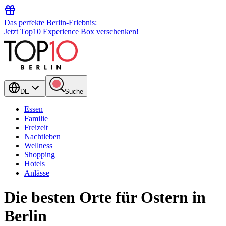
Das perfekte Berlin-Erlebnis:
Jetzt Top10 Experience Box verschenken!
DE
Suche
Essen
Familie
Freizeit
Nachtleben
Wellness
Shopping
Hotels
Anlässe
Die besten Orte für Ostern in
Berlin