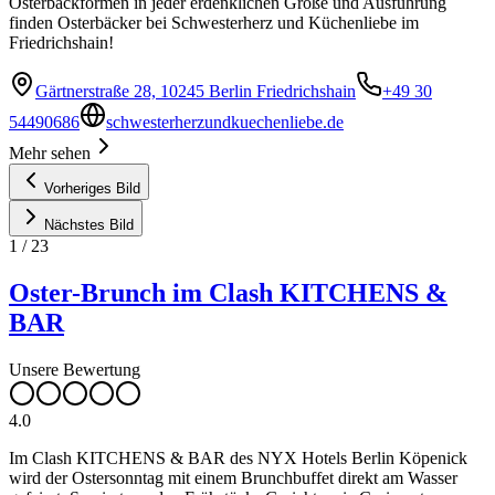
Osterbackformen in jeder erdenklichen Größe und Ausführung
finden Osterbäcker bei Schwesterherz und Küchenliebe im
Friedrichshain!
Gärtnerstraße 28, 10245 Berlin Friedrichshain
+49 30
54490686
schwesterherzundkuechenliebe.de
Mehr sehen
Vorheriges Bild
Nächstes Bild
1
/
23
Oster-Brunch im Clash KITCHENS &
BAR
Unsere Bewertung
4.0
Im Clash KITCHENS & BAR des NYX Hotels Berlin Köpenick
wird der Ostersonntag mit einem Brunchbuffet direkt am Wasser