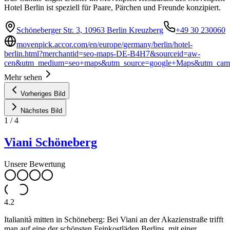
Hotel Berlin ist speziell für Paare, Pärchen und Freunde konzipiert.
Schöneberger Str. 3, 10963 Berlin Kreuzberg
+49 30 230060
movenpick.accor.com/en/europe/germany/berlin/hotel-
berlin.html?merchantid=seo-maps-DE-B4H7&sourceid=aw-
cen&utm_medium=seo+maps&utm_source=google+Maps&utm_camp
Mehr sehen
Vorheriges Bild
Nächstes Bild
1
/
4
Viani Schöneberg
Unsere Bewertung
4.2
Italianità mitten in Schöneberg: Bei Viani an der Akazienstraße trifft
man auf eine der schönsten Feinkostläden Berlins, mit einer