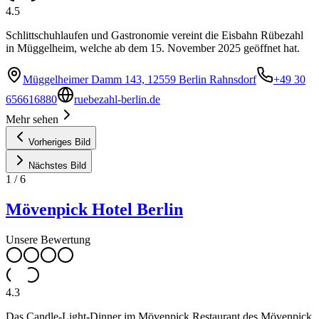
4.5
Schlittschuhlaufen und Gastronomie vereint die Eisbahn Rübezahl
in Müggelheim, welche ab dem 15. November 2025 geöffnet hat.
Müggelheimer Damm 143, 12559 Berlin Rahnsdorf
+49 30
656616880
ruebezahl-berlin.de
Mehr sehen
Vorheriges Bild
Nächstes Bild
1
/
6
Mövenpick Hotel Berlin
Unsere Bewertung
4.3
Das Candle-Light-Dinner im Mövenpick Restaurant des Mövenpick