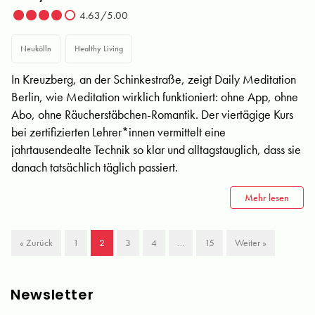
4.63/5.00
Neukölln
Healthy Living
In Kreuzberg, an der Schinkestraße, zeigt Daily Meditation
Berlin, wie Meditation wirklich funktioniert: ohne App, ohne
Abo, ohne Räucherstäbchen-Romantik. Der viertägige Kurs
bei zertifizierten Lehrer*innen vermittelt eine
jahrtausendealte Technik so klar und alltagstauglich, dass sie
danach tatsächlich täglich passiert.
Mehr lesen
« Zurück
1
2
3
4
…
15
Weiter »
Newsletter