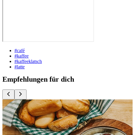
#
café
#
kaffee
#
kaffeeklatsch
#
latte
Empfehlungen für dich
Top
10
Bäckereien für gutes Brot
Top
10
Bagel
Top
10
Besonderer Brunch
Top
10