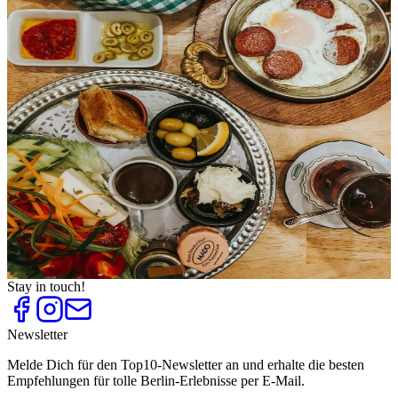
Brunch am Sonntag
Top
10
Cafes mit Sonnenschein
Top
10
Frühstück im Café
Top
10
Frühstück im Grünen
Top
10
Kaffeeröstereien
Top
10
Matcha und Matcha Tee
Top
10
Szene-Frühstück
Top
10
Teesalons und Teehäuser
Top
10
Türkisches Frühstück
Stay in touch!
Newsletter
Melde Dich für den Top10-Newsletter an und erhalte die besten
Empfehlungen für tolle Berlin-Erlebnisse per E-Mail.