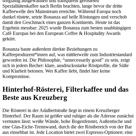
sorgfältig ausgewählten und transparent gerösteten
Spezialitätenkaffee nach Berlin brachten, lange bevor die dritte
Kaffeewelle den Mainstream erreichte. Während Europa noch
dunkel rüstete, setzte Bonanza auf helle Röstungen und verschob
damit den Geschmack eines ganzen Kontinents. Heute ist das
Ergebnis messbar: 2025 wurde Bonanza zum besten unabhängigen
Café Europas bei den European Coffee & Hospitality Awards
gekürt.
Bonanza baute außerdem direkte Beziehungen zu
Kaffeeproduzent*innen auf, was mittlerweile zum Industriestandard
geworden ist. Die Philosophie, “unnecessarily good” zu sein, zeigt
sich in jedem Becher: klare, ausdrucksstarke Röstprofile, die Süße
und Klarheit betonen. Wer Kaffee liebt, findet hier keine
Kompromisse.
Hinterhof-Rösterei, Filterkaffee und das
Beste aus Kreuzberg
Die Rösterei in der Adalbertstraße liegt in einem Kreuzberger
Hinterhof. Der Raum ist größer und ruhiger als die Adresse zunächst
vermuten lässt: weiße Wände, hohe Bogenfenster, Außentische und
eine Glas-Eiche-Trennwand, durch die der Röstbereich von der Bar
aus einsehbar ist. Jede Location bietet zwei Espresso-Optionen: eine