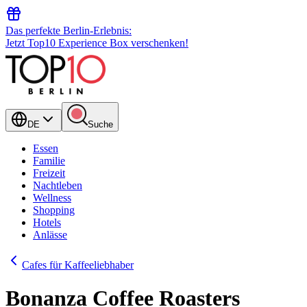
Das perfekte Berlin-Erlebnis:
Jetzt Top10 Experience Box verschenken!
DE
Suche
Essen
Familie
Freizeit
Nachtleben
Wellness
Shopping
Hotels
Anlässe
Cafes für Kaffeeliebhaber
Bonanza Coffee Roasters