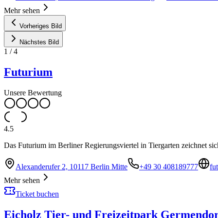
Mehr sehen
Vorheriges Bild
Nächstes Bild
1
/
4
Futurium
Unsere Bewertung
4.5
Das Futurium im Berliner Regierungsviertel in Tiergarten zeichnet si
Alexanderufer 2, 10117 Berlin Mitte
+49 30 408189777
fu
Mehr sehen
Ticket buchen
Eicholz Tier- und Freizeitpark Germendor