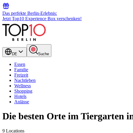
Das perfekte Berlin-Erlebnis:
Jetzt Top10 Experience Box verschenken!
DE
Suche
Essen
Familie
Freizeit
Nachtleben
Wellness
Shopping
Hotels
Anlässe
Die besten Orte im Tiergarten i
9 Locations