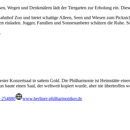
en, Wegen und Denkmälern lädt der Tiergarten zur Erholung ein. Diese 
Bahnhof Zoo und bietet schattige Alleen, Seen und Wiesen zum Picknic
n einladen. Jogger, Familien und Sonnenanbeter schätzen die Ruhe. So 
.
ter Konzertsaal in sattem Gold. Die Philharmonie ist Heimstätte eines 
 baute einen Saal, der weltweit kopiert wurde, aber nie übertroffen wo
0 254880
www.berliner-philharmoniker.de