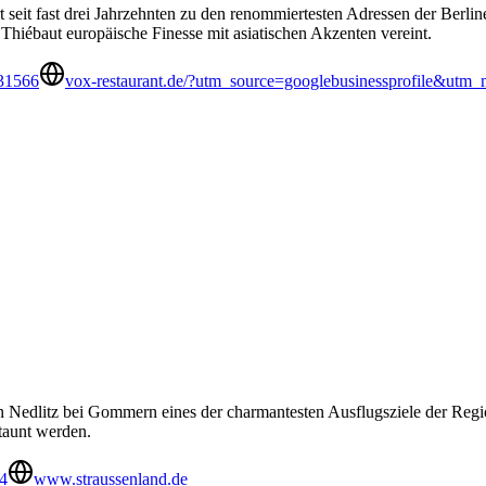
seit fast drei Jahrzehnten zu den renommiertesten Adressen der Berli
Thiébaut europäische Finesse mit asiatischen Akzenten vereint.
31566
vox-restaurant.de/?utm_source=googlebusinessprofile&ut
in Nedlitz bei Gommern eines der charmantesten Ausflugsziele der Regi
staunt werden.
4
www.straussenland.de