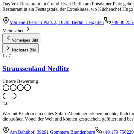
Das Vox Restaurant im Grand Hyatt Berlin am Potsdamer Platz gehört 
Restaurant in ein Festtagstafel der Extraklasse, wo Küchenchef Hugo 
Marlene-Dietrich-Platz 2, 10785 Berlin Tiergarten
+49 30 255
Mehr sehen
Vorheriges Bild
Nächstes Bild
1
/
7
Straussenland Nedlitz
Unsere Bewertung
4.6
Wer mit Kindern ein echtes Safari-Abenteuer erleben möchte, findet 
die größten Vögel der Welt und können gestreichelt, gefüttert und be
Am Bahnhof, 39291 Gommern Brandenburg
+49 179 758220