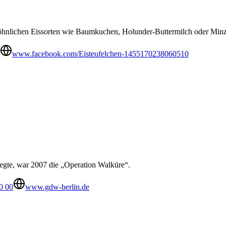
ewöhnlichen Eissorten wie Baumkuchen, Holunder-Buttermilch oder Minz
www.facebook.com/Eisteufelchen-1455170238060510
regte, war 2007 die „Operation Walküre“.
0 00
www.gdw-berlin.de