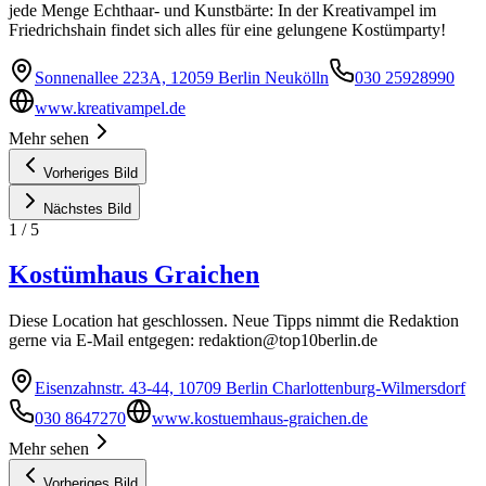
jede Menge Echthaar- und Kunstbärte: In der Kreativampel im
Friedrichshain findet sich alles für eine gelungene Kostümparty!
Sonnenallee 223A, 12059 Berlin Neukölln
030 25928990
www.kreativampel.de
Mehr sehen
Vorheriges Bild
Nächstes Bild
1
/
5
Kostümhaus Graichen
Diese Location hat geschlossen. Neue Tipps nimmt die Redaktion
gerne via E-Mail entgegen:
redaktion@top10berlin.de
Eisenzahnstr. 43-44, 10709 Berlin Charlottenburg-Wilmersdorf
030 8647270
www.kostuemhaus-graichen.de
Mehr sehen
Vorheriges Bild