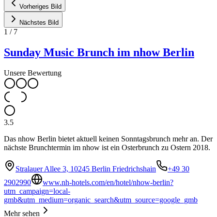
Vorheriges Bild
Nächstes Bild
1
/
7
Sunday Music Brunch im nhow Berlin
Unsere Bewertung
3.5
Das nhow Berlin bietet aktuell keinen Sonntagsbrunch mehr an. Der
nächste Brunchtermin im nhow ist ein Osterbrunch zu Ostern 2018.
Stralauer Allee 3, 10245 Berlin Friedrichshain
+49 30
2902990
www.nh-hotels.com/en/hotel/nhow-berlin?
utm_campaign=local-
gmb&utm_medium=organic_search&utm_source=google_gmb
Mehr sehen