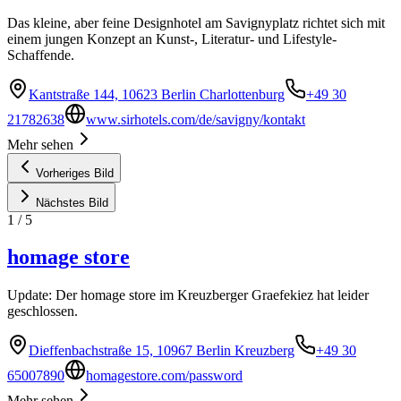
Das kleine, aber feine Designhotel am Savignyplatz richtet sich mit
einem jungen Konzept an Kunst-, Literatur- und Lifestyle-
Schaffende.
Kantstraße 144, 10623 Berlin Charlottenburg
+49 30
21782638
www.sirhotels.com/de/savigny/kontakt
Mehr sehen
Vorheriges Bild
Nächstes Bild
1
/
5
homage store
Update: Der homage store im Kreuzberger Graefekiez hat leider
geschlossen.
Dieffenbachstraße 15, 10967 Berlin Kreuzberg
+49 30
65007890
homagestore.com/password
Mehr sehen