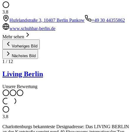
3.8
Hufelandstraße 3, 10407 Berlin Pankow
+49 30 44355862
www.schuhbar-berlin.de
Mehr sehen
Vorheriges Bild
Nächstes Bild
1
/
12
Living Berlin
Unsere Bewertung
3.8
Charlottenburgs bekannteste Designadresse: Das LIVING BERLIN
an der Kantstraße vereint rund 40 Showrooms internationaler Top-